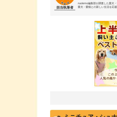
ミシュワン
nademo編集部が調査した愛犬
12
プレミアムフード 小型犬用
担当執筆者
愛犬・愛猫との新しい生活を応援
ライトハウス
13
ソルビダ グレインフリー チキン 室内飼育成犬用
ファインペッツ
14
ドッグフード 小粒タイプ
アカナ（ACANA）
15
アダルトスモールブリードレシピ
ドッグフード工房
16
鹿肉 普通粒
ピュリナ
17
プロプラン 小型犬 脳と記憶力のサポート チキン
GLEBO
18
ドッグフード 小型犬
ミニチュア・シュ