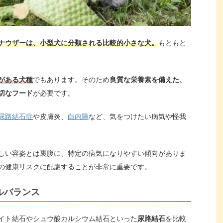
ナウザーは、小型犬に分類される比較的小さな犬。
もともと
がある犬種
でもあります。そのため
良質な栄養素を備えた、
切なフード
が必要です。
尿路結石症
や皮膚炎、
白内障
など、気をつけたい病気や怪我
しい容姿とは裏腹に、特定の病気になりやすい傾向がありま
の健康リスクに配慮することが非常に重要です。
ルバランス
イト結石やシュウ酸カルシウム結石といった
尿路結石
を比較