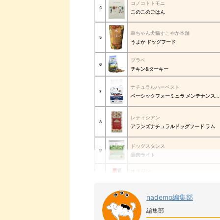
コノコトトモニ
4
このこのごはん
華ちゃん犬猫すこやか本舗
5
うまか ドッグフード
プラペ
6
チキン&ターキー
ナチュラルハーベスト
7
ベーシックフォーミュラ メンテナンススモール ラム
レティシアン
8
アランズナチュラルドッグフード ラム
ドッグスタンス
9
鹿肉ライト
オリジン
10
オリジナル
ブラバンソンヌ
nademo編集部
11
グレインフリー 成犬用 チキン
編集部