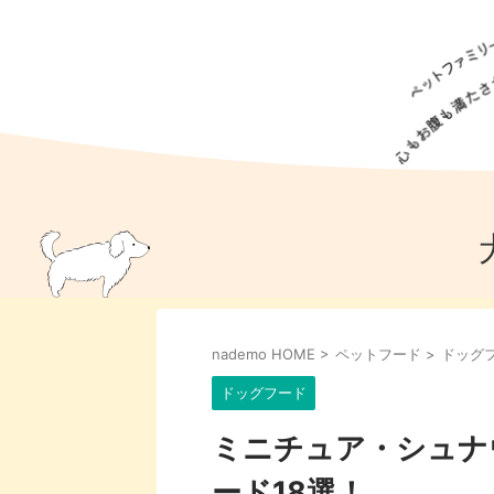
犬の食事
猫の食事
ドッグフード
犬種
猫種
キャッ
犬
猫
犬のこと
猫のこと
ペットフー
nademo HOME
>
ペットフード
>
ドッグ
犬のしつけ
猫のしつけ
犬のアイ
猫のアイ
ドッグフード
ミニチュア・シュナ
ード18選！