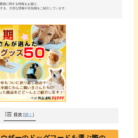
・愛猫に関する情報をお届け。
4,200円
公式サイトで詳細を見る
全年齢
1kg
する、大切な情報や豆知識をご紹介しています。
2,838円
Amazon
yahoo!
楽天市場
1歳以上
900g
3,803円
Amazon
楽天市場
全年齢
1.5kg
7,480円
Amazon
yahoo!
楽天市場
1歳以上
2kg
3,280円
Amazon
yahoo!
楽天市場
成犬、シニア犬
440g
3,418円
Amazon
yahoo!
楽天市場
9歳以上
2.5kg
4,840円
Amazon
yahoo!
成犬
1.2kg
目次
[
開く
]
ナウザーのドッグフードを選ぶ際の