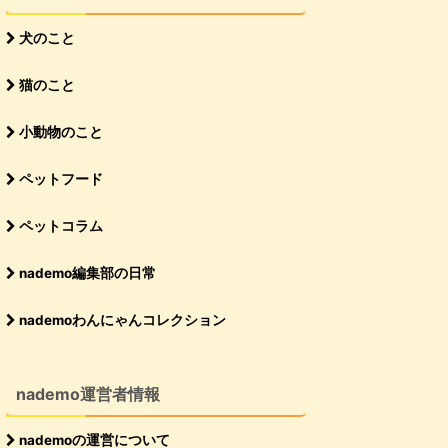
日本
鶏ささみ、鶏むね肉、鶏レバー
玄米、大麦、ビール酵母、鰹節、米油、乾燥卵黄、鹿肉、まぐろ、青パパイヤ末、モリンガ、さつまいも、わかめ、昆布、乳酸菌、セレン酵母
なし
犬のこと
日本
‎鶏肉、玄米、大麦
かつお節、大豆、ビール酵母、チキンエキス、米油、卵黄粉末、発行調味液、フラクトオリゴ糖、りんご、にんじん、かぼちゃ、昆布、しいたけ、セレン酵母、しょうが、ビフィズス菌
なし
猫のこと
小動物のこと
イギリス
新鮮に調理されたチキン、新鮮に調理されたターキー、乾燥チキン、乾燥ターキー
鶏脂、チキンストック、サツマイモ、ヒヨコ豆、 レンズ豆、アルファルファ、エンドウ豆、卵、サーモンオイル、ココナッツオイル、リンゴ、 にんじん、ウコン、かぼちゃ、ほうれん草、ブロッコリ、ショウガ、海藻、クランベリー、緑茶エキス、メチルサルフォニルメタン（MSM）、ユッカ・シジゲラ、プロバイオティクス（善玉菌-エンテロコッカス・フェシウム, ラクトバチルス菌） 、プレバイオティクスFOS、ローズマリー、有機セレン
なし
ペットフード
アメリカ
ラム生肉、ラムミール
精製白米、えんどう豆繊維、米ぬか、えんどう豆タンパク質、鶏脂肪、亜麻仁、ビール酵母、加水分解チキンエキス、海塩、ブルーベリー、クランベリー、プロバイオティクス（アシドフィルス菌、カゼイ菌、フェシウム菌）、月見草油（低温圧搾）
なし
ペットコラム
イギリス
HDP生ラム肉、乾燥ラム肉、ラムオイル、ラムグレイビー
サツマイモ、レンズ豆、そら豆、ひよこ豆、野菜類、亜麻仁、えんどう豆繊維、ビール酵母
なし
な
nademo編集部の日常
日本
鹿肉（生）
全粒大麦、玄米、サツマイモ、ホエイ蛋白、魚粉、ココナッツ果皮、ゴマ、ひまわり油、ビール酵母、海藻、脱脂粉乳、オリゴ糖、カルシウム粉末、乳酸菌H61株、BioMaxH61A
なし
nademoわんにゃんコレクション
アメリカ
新鮮鶏肉、新鮮七面鳥肉、新鮮鶏内臓 （レバー、心臓）
生の丸ごとニシン、生の丸ごとヘイク、新鮮卵、生七面鳥レバー、ディハイドレート鶏肉、ディハイドレート七面鳥肉、ディハイドレートサバ、ディハイドレートイワシ、ディハイドレートニシン、丸ごと赤レンズ豆、丸ごとヒヨコ豆、丸ごとエンドウ豆、鶏脂肪、丸ごと緑レンズ豆、丸ごとピント豆、丸ごと白インゲン豆、レンズ豆繊維、ポロック油、エンドウ豆スターチ、乾燥ケルプ、新鮮丸ごとカボチャ、新鮮丸ごとバターナッツスクワッシュ、新鮮丸ごとズッキーニ、新鮮丸ごとニンジン、新鮮丸ごとリンゴ、新鮮丸ごと洋梨、乾燥チコリールート、新鮮ケール、新鮮ホウレン草、新鮮ビートの葉、新鮮カブラ菜、丸ごとクランベリー、丸ごとブルーベリー、丸ごとサスカトゥーンベリー、ターメリック、オオアザミ、ゴボウ、ラベンダー、マシュマロルート、ローズヒップ
なし
nademo運営者情報
ベルギー
チキン
サツマイモ、レンズ豆、動物性油脂（チキン由来）、エンドウ豆、加水分解チキンタンパク質、サーモンオイル、亜麻仁、乾燥チコリー（フラクトオリゴ糖、イヌリン）、ビール酵母、乾燥ニンジン、乾燥リンゴ、乾燥ナシ、乾燥クランベリー、乾燥ホウレンソウ
なし
nademoの運営について