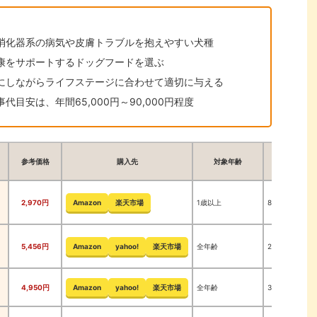
消化器系の病気や皮膚トラブルを抱えやすい犬種
康をサポートするドッグフードを選ぶ
考にしながらライフステージに合わせて適切に与える
目安は、年間65,000円～90,000円程度
参考価格
購入先
対象年齢
内容量
2,970円
Amazon
楽天市場
1歳以上
800g
5,456円
Amazon
yahoo!
楽天市場
全年齢
2kg
4,950円
Amazon
yahoo!
楽天市場
全年齢
3kg