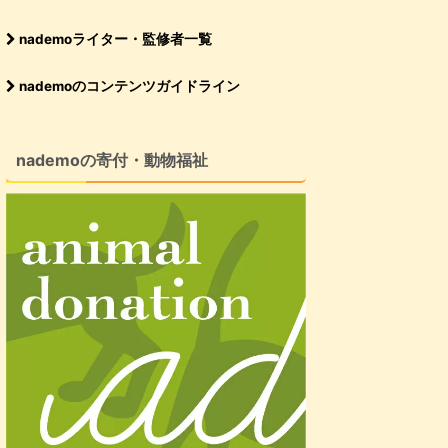
日本
肉類（鶏肉、馬肉、鶏レバー）
大麦、玄米、鰹節、大麦ぬか、ビール酵母、米油、卵黄粉末、まぐろ、黒米、赤米、イヌリン（水溶性食物繊維）、コラーベンペプチド、発酵調味液、玄米麹、はと麦、あわ、きび、ひえ、フラクトオリゴ糖、昆布、大根葉、ごぼう、人参、緑イ貝、乳酸菌、DHA、含有精製魚油粉末、セレン酵母、キャベツ、ブロッコリー、かぼちゃ、むらさきいも、さつまいも、あかもく、わかめ、白菜、高菜、パセリ、青じそ
なし
nademoライター・監修者一覧
アメリカ
オーガニックチキン生肉、乾燥チキン
オーガニック乾燥豆類、オーガニックエンドウ豆粉、オーガニックタピオカ粉、オーガニック乾燥ヒヨコ豆、オーガニック乾燥アルファルファ、天然フレーバー、オーガニックひまわり油、天然フレーバー、オーガニック挽き割りフラックスシード、オーガニック乾燥ジャガイモ、鶏脂肪、エンドウ豆でんぷん、乾燥サーモン、乾燥トマト繊維、乾燥レンズ豆、サーモンオイル、乾燥ビール酵母、チキン軟骨（グルコサミン、コンドロイチン源）、オーガニックひまわりの種、乾燥かぼちゃ、乾燥ブルーベリー、オーガニック乾燥にんじん、乾燥ブロッコリー、加水分解酵母（マンナンオリゴ糖源）、乾燥チコリ根（イヌリン、フラクトオリゴ糖源）、乾燥セージ、ガーリックパウダー
なし
nademoのコンテンツガイドライン
オランダ
鹿肉、鶏肉
オートミール、大麦、全粒米、鶏脂、グリーンピース、ポテト、豆類繊維質、リンゴ、サーモン、鶏レバー、サーモンオイル、チコリ抽出物、フラクトオリゴ糖、マンナンオリゴ糖、フラックスシード、ビール酵母、全卵粉、昆布、パセリ、ローズマリー、セイヨウイラクサ、カモマイル、セージ、タイム、コリアンダー、セイヨウタンポポ、甘草、
なし
nademoの寄付・動物福祉
カナダ
新鮮鶏肉（16%）、乾燥鶏肉（15%）
丸ごと赤レンズ豆、丸ごとグリーンピース、丸ごとヒヨコ豆、乾燥七面鳥肉、鶏脂肪、新鮮鶏内臓（レバー、心臓）、乾燥ニシン、卵、生カレイ、フィッシュオイル、丸ごと緑レンズ豆、丸ごとイエローピース、エンドウ豆繊維、エンドウ豆スターチ、生七面鳥レバー、塩、乾燥ケルプ、新鮮丸ごとカボチャ、新鮮丸ごとバターナッツスクワッシュ、新鮮丸ごとニンジン、新鮮丸ごとリンゴ、新鮮丸ごと洋梨、新鮮丸ごとズッキーニ、乾燥チコリールート、新鮮ケール、新鮮ホウレン草、新鮮カブラ菜、新鮮ビートの葉、新鮮丸ごとクランベリー、新鮮丸ごとブルーベリー、新鮮丸ごとサスカトゥーンベリー、ターメリック、オオアザミ、ゴボウ、ラベンダー、マシュマロルート、ローズヒップ
なし
日本
鹿肉
馬肉、うるち米、小麦、生おから、さつまいも、本鰹節、にんじん、カボチャ、すり胡麻、食用卵殻粉、鰯粉、菜種油、米油、ビール酵母、塩
なし
な
フランス
‎チキン
小麦、米、とうもろこし、コーングルテン、中鎖脂肪酸、ビートパルプ、大豆ミール、小麦たんぱく、たんぱく加水分解物、動物性油脂、魚油
なし
日本
‎鶏肉
玄米、大麦、鰹節、大豆、ビール酵母、イワシ、アジ、鶏レバー、マグロ、鹿肉、卵黄粉末、黒米、赤米、ムラサキ芋、フラクトオリゴ糖、昆布、にんじん、かぼちゃ、ブロッコリー、りんご、豚軟骨抽出物（コンドロイチン硫酸含有）、乳酸菌、ビフィズス菌、セレン酵母
なし