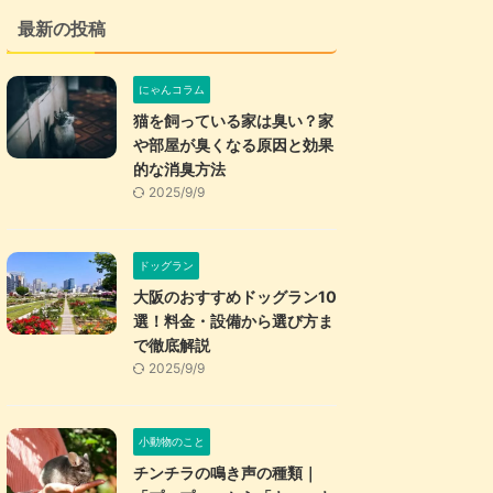
最新の投稿
にゃんコラム
猫を飼っている家は臭い？家
や部屋が臭くなる原因と効果
的な消臭方法
2025/9/9
ドッグラン
大阪のおすすめドッグラン10
選！料金・設備から選び方ま
で徹底解説
2025/9/9
小動物のこと
チンチラの鳴き声の種類｜