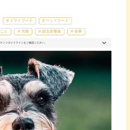
# ドライフード
# ペットフード
のこと
# 犬種
# 総合栄養食
# 食事
コンテンツガイドラインをご確認ください。