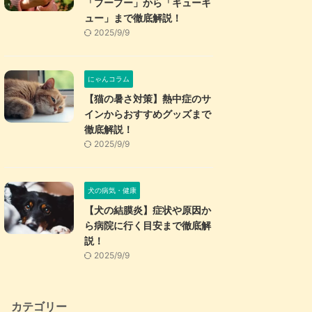
「プープー」から「キューキ
ュー」まで徹底解説！
2025/9/9
にゃんコラム
【猫の暑さ対策】熱中症のサ
インからおすすめグッズまで
徹底解説！
2025/9/9
原産国
主原料
その他原材料
注意したい原材料
安
犬の病気・健康
日本
鶏肉
玄米、大麦、鰹節、ビール酵母、鶏ガラスープ、甜菜繊維、鶏レバー、卵黄粉末、黒米、赤米、米油、ムラサキ芋、玄米麹、ブロッコリー、にんじん、イヌリン（水溶性食物繊維）、フラクトオリゴ糖、コラーゲンペプチド、りんご、昆布、DHA含有精製魚油、セレン酵母、乳酸菌
なし
【犬の結膜炎】症状や原因か
ら病院に行く目安まで徹底解
説！
イギリス
チキン生肉26%、乾燥チキン25%
サツマイモ、エンドウ豆、ジャガイモ、エンドウ豆タンパク、アルファルファ、チキンオイル、乾燥卵、チキングレイビー、サーモンオイル、メチルスルフォニルメタン、リンゴ、ニンジン、ホウレンソウ、オオバコ、海藻、カモミール、セイヨウハッカ、マリーゴールド、クランベリー、アニス、コロハ
なし
2025/9/9
アメリカ
フレッシュチキン、ドライチキン、フレッシュターキー
大麦、玄米、オーツ麦、黍、えんどう豆、えんどう豆粉、ドライターキー、鶏脂肪、トマト絞り粕（リコピン）、チキンスープ（天然風味料）、フレッシュダック、フレッシュサーモン、卵、フラックスシード、サーモンオイル（DHA 源）、ドライ魚肉、乾燥チコリ根、ケルプ、人参、リンゴ、トマト、ブルーベリー、ほうれん草、クランベリー、ローズマリーエキス、パセリフレーク、ラクトバチルスアシドフィルス菌、ビフィドバクテリウム ラクティス、ラクトバチルスロイテリ、エンテロコッカスフェカリス EF2001、アガリクス
なし
カテゴリー