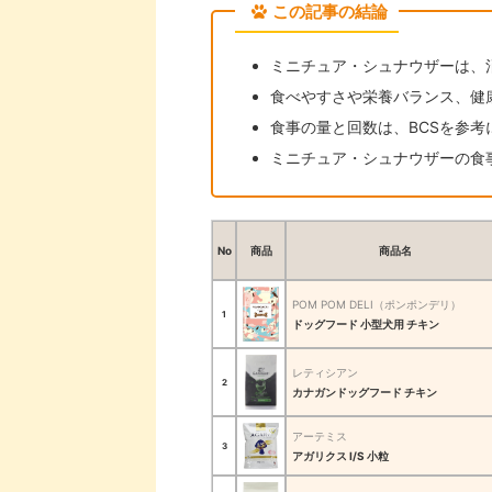
この記事の結論
ミニチュア・シュナウザーは、
食べやすさや栄養バランス、健
食事の量と回数は、BCSを参
ミニチュア・シュナウザーの食事代
No
商品
商品名
POM POM DELI（ポンポンデリ）
1
ドッグフード 小型犬用 チキン
レティシアン
2
カナガンドッグフード チキン
アーテミス
3
アガリクス I/S 小粒