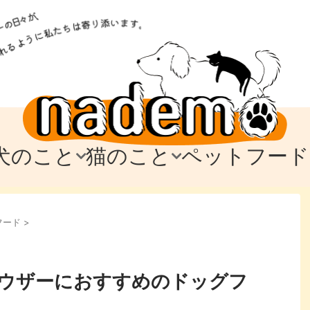
犬のこと
猫のこと
ペットフード
トフード
のお迎え
のお迎え
犬の飼育費・値段
猫の飼育費・値段
なでもごはん
犬の病気・健康
猫の病気・健康
ド
フード
>
テム
テム
愛犬とお出かけ
愛猫とお出かけ
愛犬とのお別れ
愛猫とのお別れ
わ
に
ウザーにおすすめのドッグフ