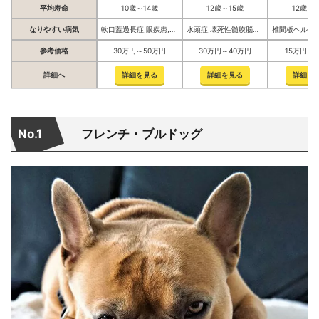
平均寿命
10歳～14歳
12歳～15歳
12歳～1
なりやすい病気
軟口蓋過長症,眼疾患,膝蓋骨脱臼,流涙症,外耳炎
水頭症,壊死性髄膜脳炎,短頭種気道症候群,洞不全症候群,間擦疹,レッグ・カルベ・ペルテス病,乾性角結膜炎
参考価格
30万円～50万円
30万円～40万円
15万円～
詳細へ
詳細を見る
詳細を見る
詳細を
No.1
フレンチ・ブルドッグ