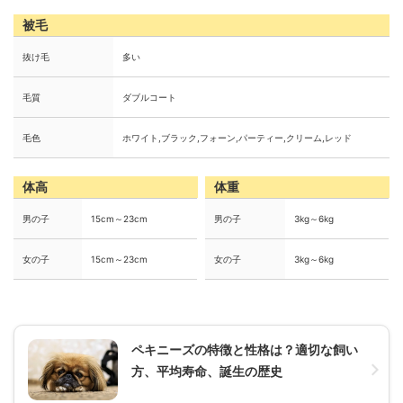
被毛
抜け毛
多い
毛質
ダブルコート
毛色
ホワイト,ブラック,フォーン,パーティー,クリーム,レッド
体高
体重
男の子
15cm～23cm
男の子
3kg～6kg
女の子
15cm～23cm
女の子
3kg～6kg
ペキニーズの特徴と性格は？適切な飼い
方、平均寿命、誕生の歴史