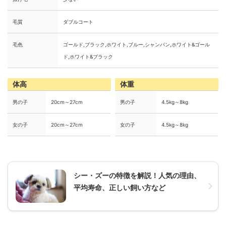
毛質
ダブルコート
毛色
ゴールド,ブラック,ホワイト,ブルー,シャンパン,ホワイト&ゴール
ド,ホワイト&ブラック
体高
体重
男の子
20cm～27cm
男の子
4.5kg～8kg
女の子
20cm～27cm
女の子
4.5kg～8kg
シー・ズーの特徴を解説！人気の理由、
平均寿命、正しい飼い方など