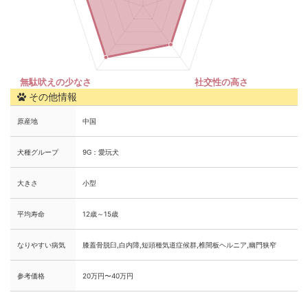
その他情報
原産地
中国
犬種グループ
9G：愛玩犬
大きさ
小型
平均寿命
12歳～15歳
なりやすい病気
膝蓋骨脱臼,白内障,短頭種気道症候群,椎間板ヘルニア,幽門狭窄
参考価格
20万円〜40万円