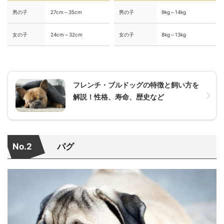
男の子
27cm～35cm
男の子
9kg～14kg
女の子
24cm～32cm
女の子
8kg～13kg
フレンチ・ブルドッグの特徴と飼い方を
解説！性格、寿命、歴史など
No.2
パグ