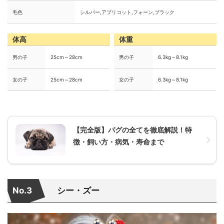
毛色
シルバー,アプリコット,フォーン,ブラック
体高
体重
男の子
25cm～28cm
男の子
6.3kg～8.1kg
女の子
25cm～28cm
女の子
6.3kg～8.1kg
【完全版】パグの全てを徹底解説！特
徴・飼い方・病気・寿命まで
No.3
シー・ズー