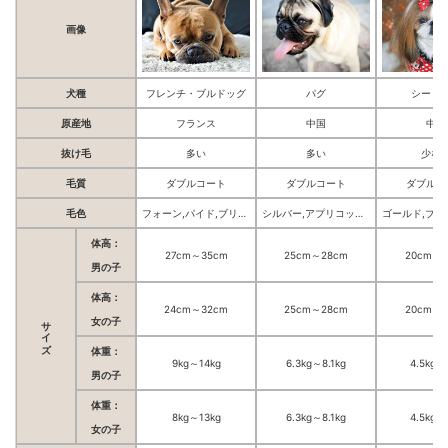
画像
犬種
フレンチ・ブルドッグ
パグ
シー・
原産地
フランス
中国
中国
抜け毛
多い
多い
少な
毛質
ダブルコート
ダブルコート
ダブルコ
毛色
フォーン,パイド,ブリンドル,クリーム,ブラック,フォーン&ホワイト,ホワイト&ブリンドル
シルバー,アプリコット,フォーン,ブラック
体高：
27cm～35cm
25cm～28cm
20cm～2
男の子
体高：
24cm～32cm
25cm～28cm
20cm～2
サイズ
女の子
体重：
9kg～14kg
6.3kg～8.1kg
4.5kg～
男の子
体重：
8kg～13kg
6.3kg～8.1kg
4.5kg～
女の子