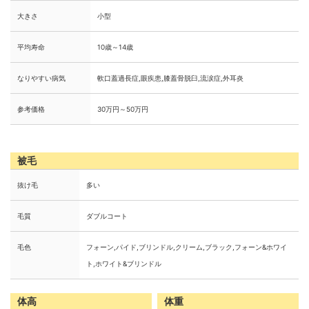
大きさ
小型
平均寿命
10歳～14歳
なりやすい病気
軟口蓋過長症,眼疾患,膝蓋骨脱臼,流涙症,外耳炎
参考価格
30万円～50万円
被毛
抜け毛
多い
毛質
ダブルコート
毛色
フォーン,パイド,ブリンドル,クリーム,ブラック,フォーン&ホワイ
ト,ホワイト&ブリンドル
体高
体重