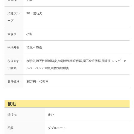
犬種グル
9G：愛玩犬
ープ
大きさ
小型
平均寿命
12歳～15歳
なりやす
水頭症,壊死性髄膜脳炎,短頭種気道症候群,洞不全症候群,間擦疹,レッグ・カ
い病気
ルベ・ペルテス病,乾性角結膜炎
参考価格
30万円～40万円
被毛
抜け毛
多い
毛質
ダブルコート