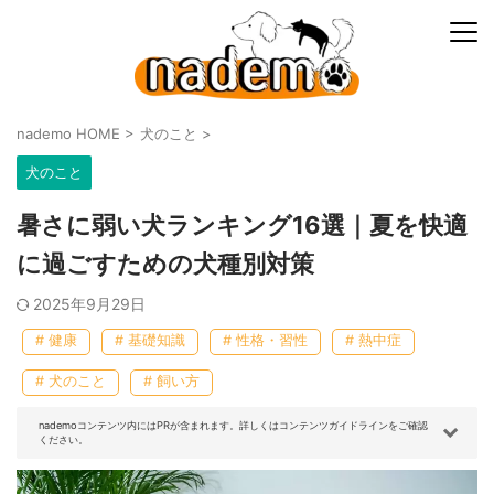
nademo HOME
>
犬のこと
>
犬のこと
暑さに弱い犬ランキング16選｜夏を快適
に過ごすための犬種別対策
2025年9月29日
# 健康
# 基礎知識
# 性格・習性
# 熱中症
# 犬のこと
# 飼い方
nademoコンテンツ内にはPRが含まれます。詳しくはコンテンツガイドラインをご確認
ください。