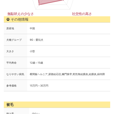
その他情報
原産地
中国
犬種グループ
9G：愛玩犬
大きさ
小型
平均寿命
12歳～15歳
なりやすい病気
椎間板ヘルニア,尿路結石症,幽門狭窄,乾性角結膜炎,結膜炎,緑内障
参考価格
15万円～30万円
被毛
抜け毛
少ない