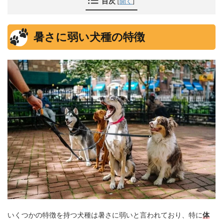
目次
[
開く
]
暑さに弱い犬種の特徴
いくつかの特徴を持つ犬種は暑さに弱いと言われており、特に
体