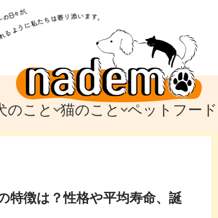
犬のこと
猫のこと
ペットフード
トフード
のお迎え
のお迎え
犬の飼育費・値段
猫の飼育費・値段
なでもごはん
犬の病気・健康
猫の病気・健康
ド
テム
テム
愛犬とお出かけ
愛猫とお出かけ
愛犬とのお別れ
愛猫とのお別れ
わ
に
の特徴は？性格や平均寿命、誕