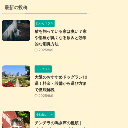
最新の投稿
にゃんコラム
猫を飼っている家は臭い？家
や部屋が臭くなる原因と効果
的な消臭方法
2025/9/9
ドッグラン
大阪のおすすめドッグラン10
選！料金・設備から選び方ま
で徹底解説
2025/9/9
小動物のこと
チンチラの鳴き声の種類｜