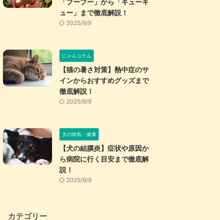
「プープー」から「キューキ
ュー」まで徹底解説！
2025/9/9
にゃんコラム
【猫の暑さ対策】熱中症のサ
インからおすすめグッズまで
徹底解説！
2025/9/9
犬の病気・健康
【犬の結膜炎】症状や原因か
ら病院に行く目安まで徹底解
説！
2025/9/9
カテゴリー