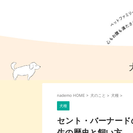
犬の食事
猫の食事
ドッグフード
犬種
猫種
キャッ
犬
猫
犬のこと
猫のこと
ペットフー
nademo HOME
>
犬のこと
>
犬種
>
犬のしつけ
猫のしつけ
犬のアイ
猫のアイ
犬種
セント・バーナード
生の歴史と飼い方