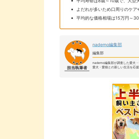
平均寿命は8歳～10歳で、大型
よだれが多いため口周りのケア
平均的な価格相場は15万円～3
nademo編集部
編集部
nademo編集部が調査した愛犬
担当執筆者
愛犬・愛猫との新しい生活を応援