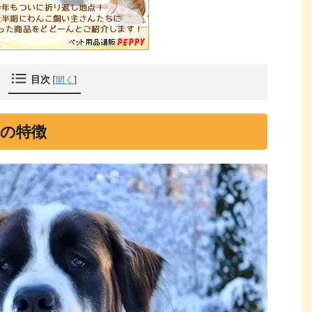
目次
[
開く
]
の特徴