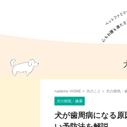
犬の食事
猫の食事
ドッグフード
犬種
猫種
キャッ
犬
猫
犬のこと
猫のこと
ペットフー
nademo HOME
>
犬のこと
>
犬の病気・
犬のしつけ
猫のしつけ
犬のアイ
猫のアイ
犬の病気・健康
犬が歯周病になる原
い予防法を解説