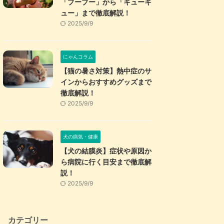
「プープー」から「キューキ
ュー」まで徹底解説！
2025/9/9
にゃんコラム
【猫の暑さ対策】熱中症のサ
インからおすすめグッズまで
徹底解説！
2025/9/9
犬の病気・健康
【犬の結膜炎】症状や原因か
ら病院に行く目安まで徹底解
説！
2025/9/9
カテゴリー