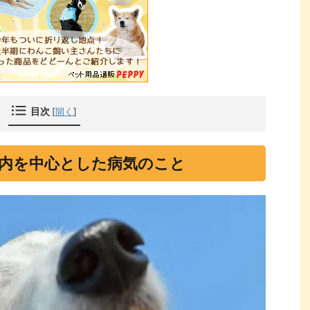
目次
[
開く
]
内を中心とした病気のこと