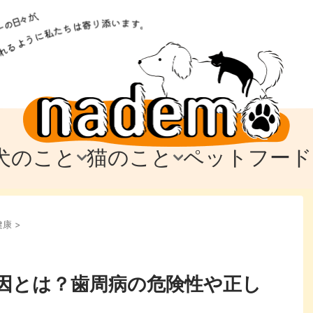
犬のこと
猫のこと
ペットフード
トフード
のお迎え
のお迎え
犬の飼育費・値段
猫の飼育費・値段
なでもごはん
犬の病気・健康
猫の病気・健康
ド
健康
>
テム
テム
愛犬とお出かけ
愛猫とお出かけ
愛犬とのお別れ
愛猫とのお別れ
わ
に
因とは？歯周病の危険性や正し