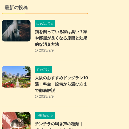
最新の投稿
にゃんコラム
猫を飼っている家は臭い？家
や部屋が臭くなる原因と効果
的な消臭方法
2025/9/9
ドッグラン
大阪のおすすめドッグラン10
選！料金・設備から選び方ま
で徹底解説
2025/9/9
小動物のこと
チンチラの鳴き声の種類｜