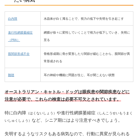
白内障
水晶体が白く濁ることで、視力の低下や失明を引き起こす
進行性網膜萎縮症
網膜が徐々に変性していくことで視力が低下していき、失明に
（PRA）
至る
股関節形成不全
骨格形成期に骨が変形したり関節が緩むことから、股関節が異
常形成される
難聴
耳の神経や機能に問題が生じ、耳が聞こえない状態
オーストラリアン・キャトル・ドッグは眼疾患や関節疾患などに
注意が必要で、これらの検査は必要不可欠とされています。
特に白内障
や進行性網膜萎縮症
（はくないしょう）
（しんこうせいもうまく
など、シニア期にはより注意すべきでしょう。
いしゅくしょう）
失明するようなリスクもある病気なので、行動に異変が見られる