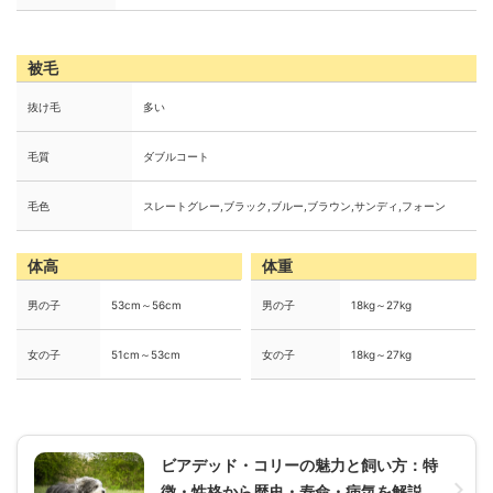
被毛
抜け毛
多い
毛質
ダブルコート
毛色
スレートグレー,ブラック,ブルー,ブラウン,サンディ,フォーン
体高
体重
男の子
53cm～56cm
男の子
18kg～27kg
女の子
51cm～53cm
女の子
18kg～27kg
ビアデッド・コリーの魅力と飼い方：特
徴・性格から歴史・寿命・病気を解説