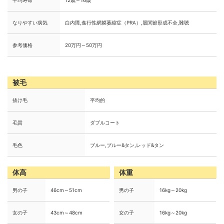
平均寿命
12歳～16歳
なりやすい病気
白内障,進行性網膜萎縮症（PRA）,股関節形成不全,難聴
参考価格
20万円～50万円
被毛
抜け毛
平均的
毛質
ダブルコート
毛色
ブルー,ブルー&タン,レッド&タン
体高
体重
男の子
46cm～51cm
男の子
16kg～20kg
女の子
43cm～48cm
女の子
16kg～20kg