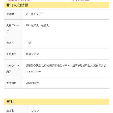
その他情報
原産地
オーストラリア
犬種グルー
1G：牧羊犬・牧畜犬
プ
大きさ
中型
平均寿命
10歳～13歳
なりやすい
拡張型心筋症,進行性網膜萎縮症（PRA）,股関節形成不全,小脳皮質アビ
病気
オトロフィー
参考価格
20万円前後
被毛
抜け毛
少ない