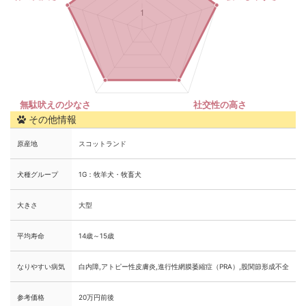
その他情報
原産地
スコットランド
犬種グループ
1G：牧羊犬・牧畜犬
大きさ
大型
平均寿命
14歳～15歳
なりやすい病気
白内障,アトピー性皮膚炎,進行性網膜萎縮症（PRA）,股関節形成不全
参考価格
20万円前後