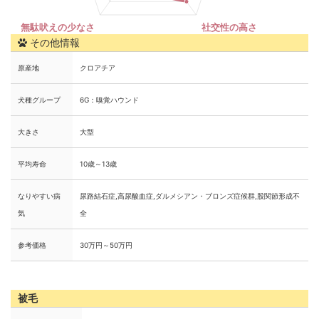
その他情報
原産地
クロアチア
犬種グループ
6G：嗅覚ハウンド
大きさ
大型
平均寿命
10歳～13歳
なりやすい病
尿路結石症,高尿酸血症,ダルメシアン・ブロンズ症候群,股関節形成不
気
全
参考価格
30万円～50万円
被毛