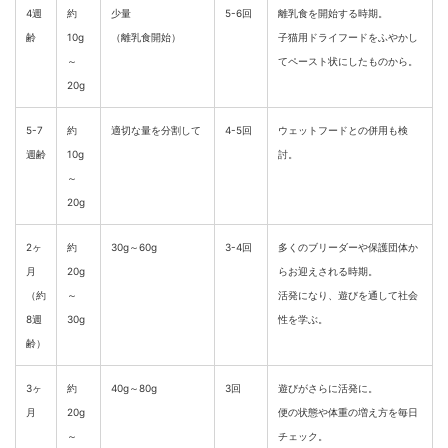
4週
約
少量
5-6回
離乳食を開始する時期。
齢
10g
（離乳食開始）
子猫用ドライフードをふやかし
～
てペースト状にしたものから。
20g
5-7
約
適切な量を分割して
4-5回
ウェットフードとの併用も検
週齢
10g
討。
～
20g
2ヶ
約
30g～60g
3-4回
多くのブリーダーや保護団体か
月
20g
らお迎えされる時期。
（約
～
活発になり、遊びを通して社会
8週
30g
性を学ぶ。
齢）
3ヶ
約
40g～80g
3回
遊びがさらに活発に。
月
20g
便の状態や体重の増え方を毎日
～
チェック。