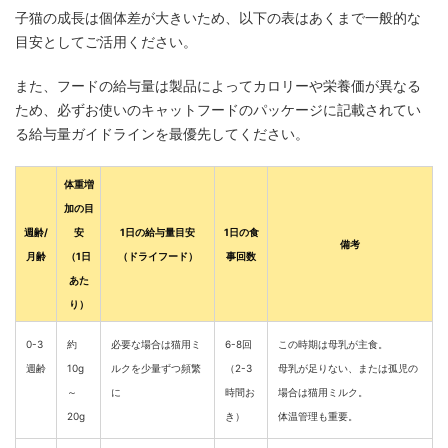
子猫の成長は個体差が大きいため、以下の表はあくまで一般的な
目安としてご活用ください。
また、フードの給与量は製品によってカロリーや栄養価が異なる
ため、必ずお使いのキャットフードのパッケージに記載されてい
る給与量ガイドラインを最優先してください。
体重増
加の目
週齢/
安
1日の給与量目安
1日の食
備考
月齢
（1日
（ドライフード）
事回数
あた
り）
0-3
約
必要な場合は猫用ミ
6-8回
この時期は母乳が主食。
週齢
10g
ルクを少量ずつ頻繁
（2-3
母乳が足りない、または孤児の
～
に
時間お
場合は猫用ミルク。
20g
き）
体温管理も重要。