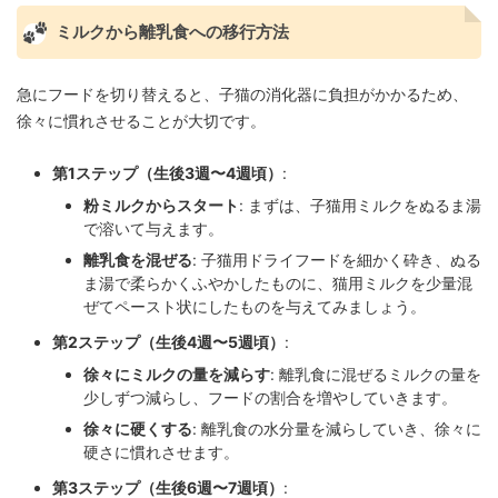
ミルクから離乳食への移行方法
急にフードを切り替えると、子猫の消化器に負担がかかるため、
徐々に慣れさせることが大切です。
第1ステップ（生後3週〜4週頃）
:
粉ミルクからスタート
: まずは、子猫用ミルクをぬるま湯
で溶いて与えます。
離乳食を混ぜる
: 子猫用ドライフードを細かく砕き、ぬる
ま湯で柔らかくふやかしたものに、猫用ミルクを少量混
ぜてペースト状にしたものを与えてみましょう。
第2ステップ（生後4週〜5週頃）
:
徐々にミルクの量を減らす
: 離乳食に混ぜるミルクの量を
少しずつ減らし、フードの割合を増やしていきます。
徐々に硬くする
: 離乳食の水分量を減らしていき、徐々に
硬さに慣れさせます。
第3ステップ（生後6週〜7週頃）
: