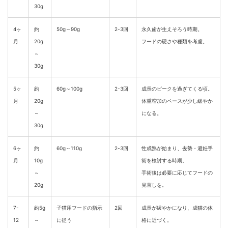
30g
4ヶ
約
50g～90g
2-3回
永久歯が生えそろう時期。
月
20g
フードの硬さや種類を考慮。
～
30g
5ヶ
約
60g～100g
2-3回
成長のピークを過ぎてくる頃。
月
20g
体重増加のペースが少し緩やか
～
になる。
30g
6ヶ
約
60g～110g
2-3回
性成熟が始まり、去勢・避妊手
月
10g
術を検討する時期。
～
手術後は必要に応じてフードの
20g
見直しを。
7-
約5g
子猫用フードの指示
2回
成長が緩やかになり、成猫の体
12
～
に従う
格に近づく。