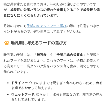
猫は美食家だと言われており、味の好みに偏りが出やすいです
が、
成長期に栄養バランスの摂れた食事をとることで成長後も偏
食になりにくくなるとされています。
月齢のほかにも
子猫のキャットフード選び
の際には注意すべきポ
イントがあるので、ぜひ参考にしてみてくださいね。
離乳期に与えるフードの選び方
離乳期の子猫には、「
離乳食
」や「
子猫用総合栄養食
」と記載さ
れたフードを選びましょう。これらのフードは、子猫が必要とす
る高カロリー・高タンパク質をバランス良く含み、消化しやすく
作られています。
ドライフード
: そのままでは硬すぎて食べられないため、
ぬる
ま湯でふやかして
与えます。
ウェットフード
: 柔らかく、水分も豊富なので、離乳期の導入
食として適しています。