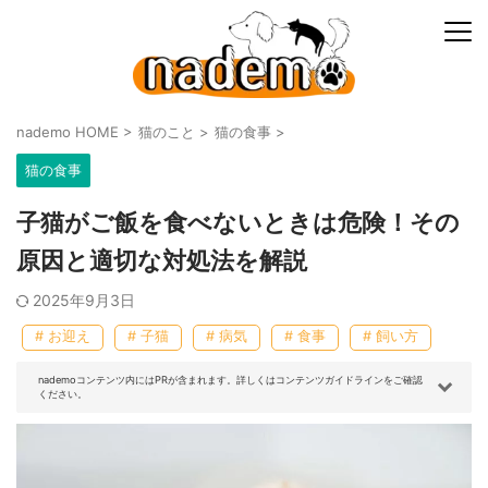
nademo HOME
>
猫のこと
>
猫の食事
>
猫の食事
子猫がご飯を食べないときは危険！その
原因と適切な対処法を解説
2025年9月3日
# お迎え
# 子猫
# 病気
# 食事
# 飼い方
nademoコンテンツ内にはPRが含まれます。詳しくはコンテンツガイドラインをご確認
ください。