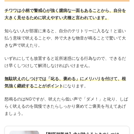
チワワは小柄で警戒心が強く臆病な一面もあることから、自分を
大きく見せるために吠えやすい犬種と言われています。
知らない人が部屋に来ると、自分のテリトリーに入るな！と追い
払う意味で吠えることや、外で大きな物音が鳴ることで驚いて大
きな声で吠えたり。
いずれにしても放置すると近所迷惑になる行為なので、できるだ
け早くしつけして解消しなければいけません。
無駄吠えのしつけでは「叱る、褒める」にメリハリを付けて、根
気強く継続することがポイント
になります。
怒鳴るのはNGですが、吠えたら低い声で「ダメ！」と叱り、しば
らく吠えるのを我慢できたらしっかり褒めてご褒美を与えてあげ
ましょう。