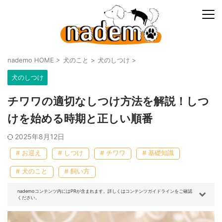
nademo HOME
>
犬のこと
>
犬のしつけ
>
犬のしつけ
チワワの適切なしつけ方法を解説！しつ
けを始める時期と正しい順番
2025年8月12日
# お迎え
# しつけ
# チワワ
# 基礎知識
# 犬のこと
# 飼い方
nademoコンテンツ内にはPRが含まれます。詳しくはコンテンツガイドラインをご確認
ください。