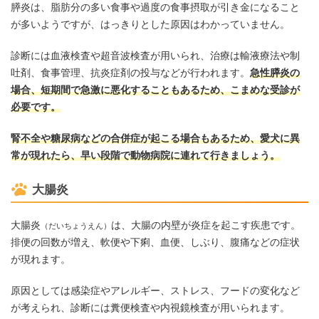
膵炎は、脂肪分の多い食事や過度の食事摂取が引き金になること
が多いようですが、はっきりとした原因はわかっていません。
診断には血液検査や超音波検査が用いられ、治療は輸液療法や制
吐剤、食事管理、抗炎症剤の投与などが行われます。
急性膵炎の
場合、短期間で急激に悪化することもあるため、こまめな受診が
必要です。
腎不全や糖尿病などの合併症が起こる場合もあるため、愛犬に異
常が現れたら、早い段階で動物病院に連れて行きましょう。
大腸炎
大腸炎
は、大腸の内壁が炎症を起こす疾患です。
（だいちょうえん）
排便の回数が増え、軟便や下痢、血便、しぶり、腹痛などの症状
が現れます。
原因としては感染症やアレルギー、ストレス、フードの変化など
が考えられ、診断には糞便検査や内視鏡検査が用いられます。