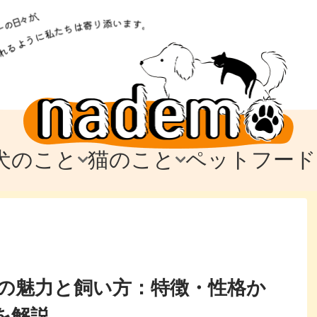
犬のこと
猫のこと
ペットフード
トフード
のお迎え
のお迎え
犬の飼育費・値段
猫の飼育費・値段
なでもごはん
犬の病気・健康
猫の病気・健康
ド
テム
テム
愛犬とお出かけ
愛猫とお出かけ
愛犬とのお別れ
愛猫とのお別れ
わ
に
の魅力と飼い方：特徴・性格か
を解説