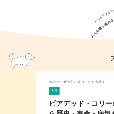
犬の食事
猫の食事
ドッグフード
犬種
猫種
キャッ
犬
猫
犬のこと
猫のこと
ペットフー
nademo HOME
>
犬のこと
>
犬種
>
犬のしつけ
猫のしつけ
犬のアイ
猫のアイ
犬種
ビアデッド・コリー
ら歴史・寿命・病気