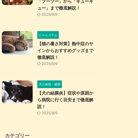
「プープー」から「キューキ
ュー」まで徹底解説！
2025/9/9
にゃんコラム
【猫の暑さ対策】熱中症のサ
インからおすすめグッズまで
徹底解説！
2025/9/9
犬の病気・健康
【犬の結膜炎】症状や原因か
ら病院に行く目安まで徹底解
説！
2025/9/9
カテゴリー