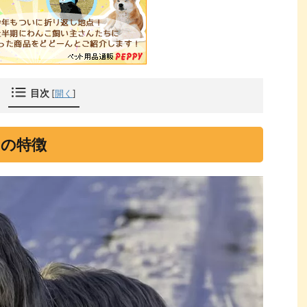
目次
[
開く
]
の特徴