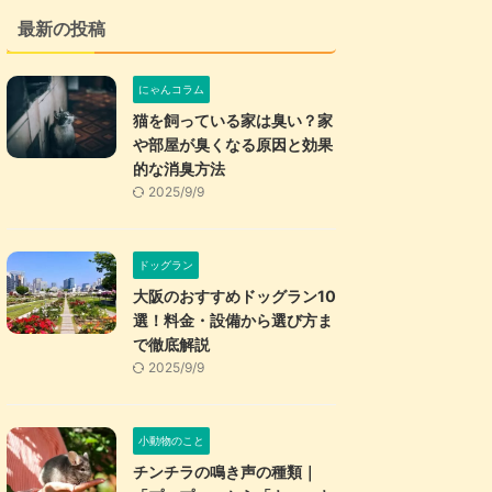
最新の投稿
にゃんコラム
猫を飼っている家は臭い？家
や部屋が臭くなる原因と効果
的な消臭方法
2025/9/9
ドッグラン
大阪のおすすめドッグラン10
選！料金・設備から選び方ま
で徹底解説
2025/9/9
小動物のこと
チンチラの鳴き声の種類｜