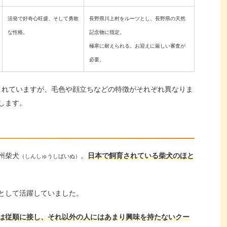
活発で好奇心旺盛、そして勇敢
長野県川上村をルーツとし、長野県の天然
な性格。
記念物に指定。
極寒に耐えられる。お迎えに厳しい審査が
必要。
されていますが、毛色や顔立ちなどの特徴がそれぞれ異なりま
します。
州柴犬
。
日本で飼育されている柴犬のほと
（しんしゅうしばいぬ）
として活躍していました。
は従順に接し、それ以外の人にはあまり興味を持たないクー