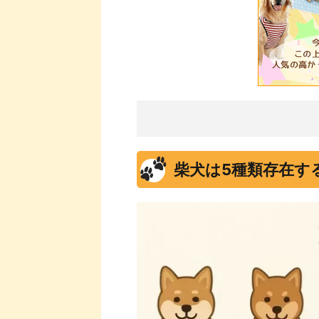
柴犬は5種類存在す