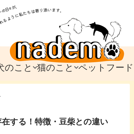
犬のこと
猫のこと
ペットフード
トフード
のお迎え
のお迎え
犬の飼育費・値段
猫の飼育費・値段
なでもごはん
犬の病気・健康
猫の病気・健康
ド
>
テム
テム
愛犬とお出かけ
愛猫とお出かけ
愛犬とのお別れ
愛猫とのお別れ
わ
に
存在する！特徴・豆柴との違い