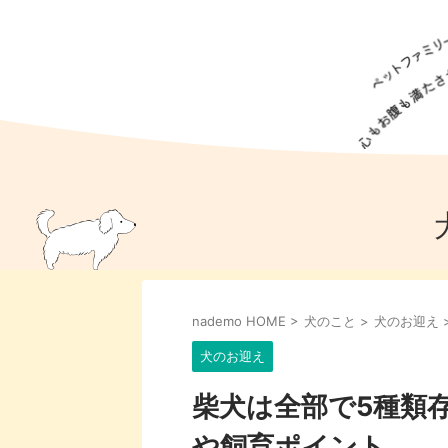
犬の食事
猫の食事
ドッグフード
犬種
猫種
キャッ
犬
猫
犬のこと
猫のこと
ペットフー
nademo HOME
>
犬のこと
>
犬のお迎え
犬のしつけ
猫のしつけ
犬のアイ
猫のアイ
犬のお迎え
柴犬は全部で5種類
や飼育ポイント