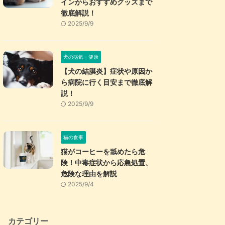
インからおすすめグッズまで
徹底解説！
2025/9/9
犬の病気・健康
【犬の結膜炎】症状や原因か
ら病院に行く目安まで徹底解
説！
2025/9/9
猫の食事
猫がコーヒーを舐めたら危
険！中毒症状から応急処置、
危険な理由を解説
2025/9/4
カテゴリー