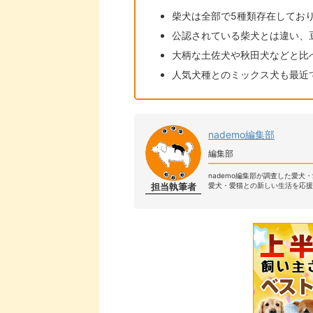
柴犬は全部で5種類存在してお
公認されている柴犬とは違い、
大柄な土佐犬や秋田犬などと比
人気犬種とのミックス犬も最近
nademo編集部
編集部
nademo編集部が調査した愛犬
担当執筆者
愛犬・愛猫との新しい生活を応援