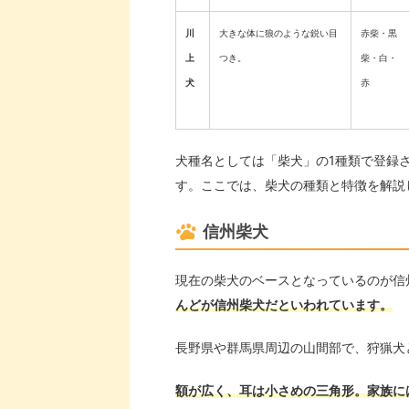
川
大きな体に狼のような鋭い目
赤柴・黒
上
つき。
柴・白・
犬
赤
犬種名としては「柴犬」の1種類で登録
す。ここでは、柴犬の種類と特徴を解説
信州柴犬
現在の柴犬のベースとなっているのが信
んどが信州柴犬だといわれています。
長野県や群馬県周辺の山間部で、狩猟犬
額が広く、耳は小さめの三角形。家族に