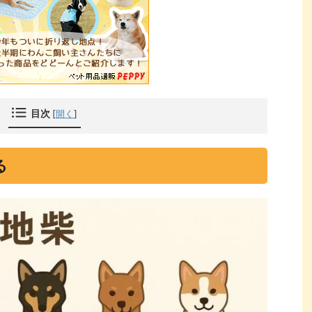
目次
[
開く
]
る