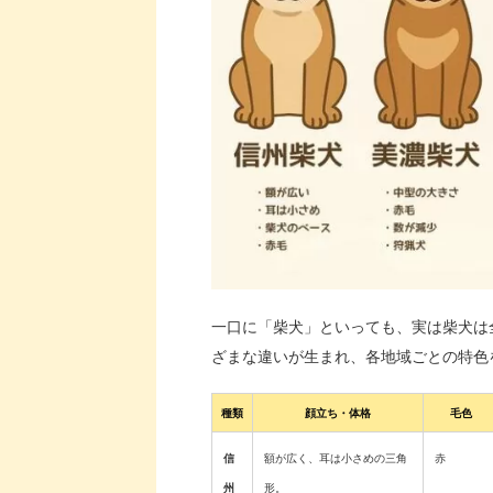
一口に「柴犬」といっても、実は柴犬は
ざまな違いが生まれ、各地域ごとの特色
種類
顔立ち・体格
毛色
信
額が広く、耳は小さめの三角
赤
州
形。