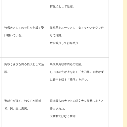
狩猟犬として活躍。
狩猟犬としての特性を色濃く受
岐阜県をルーツとし、タヌキやアナグマ狩
け継いでいる。
りで活躍。
数が減少しており希少。
鳥やうさぎを狩る猟犬として活
鳥取県鳥取市周辺の地柴。
躍。
しっぽの先が上を向く「太刀尾」や巻かず
に背中を指す「差尾」を持つ。
警戒心が強く、独立心が旺盛
日本最古の犬である縄文犬を復元しようと
で、飼い主に忠実。
作出された。
犬種名ではなく愛称。