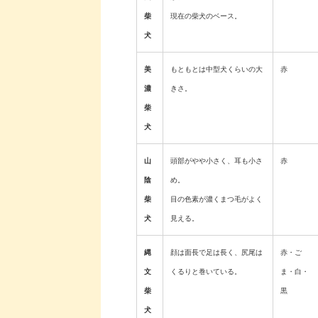
柴
現在の柴犬のベース。
犬
美
もともとは中型犬くらいの大
赤
濃
きさ。
柴
犬
山
頭部がやや小さく、耳も小さ
赤
陰
め。
柴
目の色素が濃くまつ毛がよく
犬
見える。
縄
顔は面長で足は長く、尻尾は
赤・ご
文
くるりと巻いている。
ま・白・
柴
黒
犬