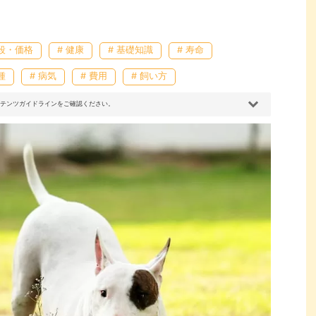
値段・価格
# 健康
# 基礎知識
# 寿命
種
# 病気
# 費用
# 飼い方
コンテンツガイドラインをご確認ください。