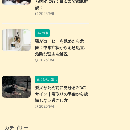
ら病院に行く目安まで徹底解
説！
2025/9/9
猫の食事
猫がコーヒーを舐めたら危
険！中毒症状から応急処置、
危険な理由を解説
2025/9/4
愛犬とのお別れ
愛犬が死ぬ前に見せる7つの
サイン｜看取りの準備から後
悔しない過ごし方
2025/9/4
カテゴリー