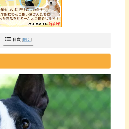
目次
[
開く
]