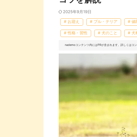
2025年9月19日
# お迎え
# ブル・テリア
# 
# 性格・習性
# 犬のこと
# 犬
nademoコンテンツ内にはPRが含まれます。詳しくは