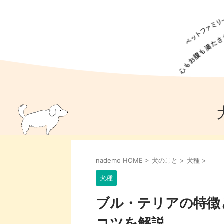
犬の食事
猫の食事
ドッグフード
犬種
猫種
キャッ
犬
猫
犬のこと
猫のこと
ペットフー
nademo HOME
>
犬のこと
>
犬種
>
犬のしつけ
猫のしつけ
犬のアイ
猫のアイ
犬種
ブル・テリアの特徴
コツを解説