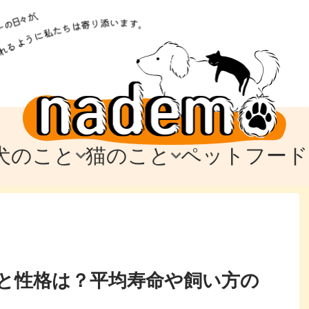
犬のこと
猫のこと
ペットフード
トフード
のお迎え
のお迎え
犬の飼育費・値段
猫の飼育費・値段
なでもごはん
犬の病気・健康
猫の病気・健康
ド
テム
テム
愛犬とお出かけ
愛猫とお出かけ
愛犬とのお別れ
愛猫とのお別れ
わ
に
と性格は？平均寿命や飼い方の