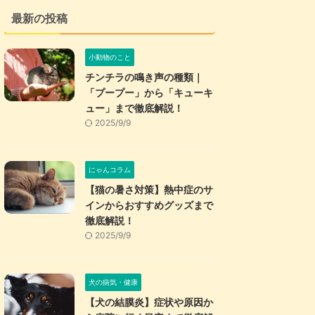
最新の投稿
小動物のこと
チンチラの鳴き声の種類｜
「プープー」から「キューキ
ュー」まで徹底解説！
2025/9/9
にゃんコラム
【猫の暑さ対策】熱中症のサ
インからおすすめグッズまで
徹底解説！
2025/9/9
犬の病気・健康
【犬の結膜炎】症状や原因か