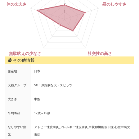
その他情報
原産地
日本
犬種グループ
5G：原始的な犬・スピッツ
大きさ
中型
平均寿命
12歳～15歳
なりやすい病
アトピー性皮膚炎,アレルギー性皮膚炎,甲状腺機能低下症,心室中隔欠
気
損症