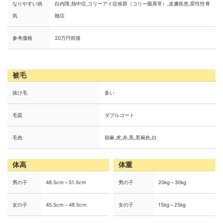
なりやすい病
白内障,熱中症,コリーアイ症候群（コリー眼異常）,皮膚疾患,変性性脊
気
髄症
参考価格
20万円前後
被毛
抜け毛
多い
毛質
ダブルコート
毛色
胡麻,虎,赤,黒,黒褐色,白
体高
体重
男の子
48.5cm～51.5cm
男の子
20kg～30kg
女の子
45.5cm～48.5cm
女の子
15kg～25kg