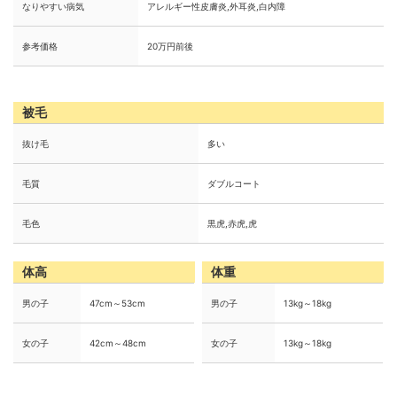
なりやすい病気
アレルギー性皮膚炎,外耳炎,白内障
参考価格
20万円前後
被毛
抜け毛
多い
毛質
ダブルコート
毛色
黒虎,赤虎,虎
体高
体重
男の子
47cm～53cm
男の子
13kg～18kg
女の子
42cm～48cm
女の子
13kg～18kg