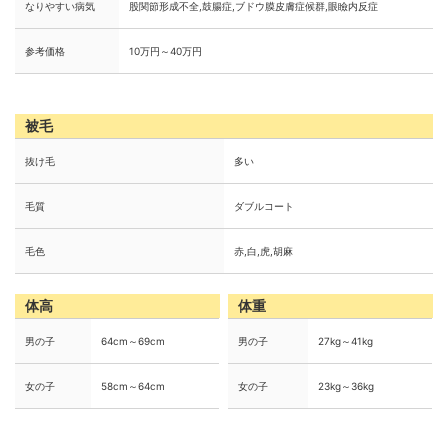
なりやすい病気
股関節形成不全,鼓腸症,ブドウ膜皮膚症候群,眼瞼内反症
参考価格
10万円～40万円
被毛
抜け毛
多い
毛質
ダブルコート
毛色
赤,白,虎,胡麻
体高
体重
男の子
64cm～69cm
男の子
27kg～41kg
女の子
58cm～64cm
女の子
23kg～36kg