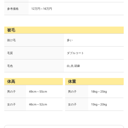
参考価格
12万円～16万円
被毛
抜け毛
多い
毛質
ダブルコート
毛色
白,赤,胡麻
体高
体重
男の子
49cm～55cm
男の子
18kg～25kg
女の子
46cm～52cm
女の子
15kg～20kg