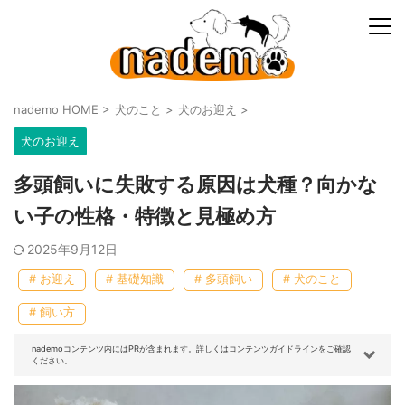
nademo HOME
>
犬のこと
>
犬のお迎え
>
犬のお迎え
多頭飼いに失敗する原因は犬種？向かな
い子の性格・特徴と見極め方
2025年9月12日
# お迎え
# 基礎知識
# 多頭飼い
# 犬のこと
# 飼い方
nademoコンテンツ内にはPRが含まれます。詳しくはコンテンツガイドラインをご確認
ください。