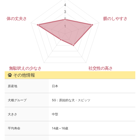
その他情報
原産地
日本
犬種グループ
5G：原始的な犬・スピッツ
大きさ
中型
平均寿命
14歳～16歳