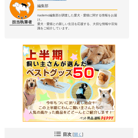
編集部
nademo編集部が調査した愛犬・愛猫に関する情報をお届
け。
担当執筆者
愛犬・愛猫との新しい生活を応援する、大切な情報や豆知
識をご紹介しています。
目次
[
開く
]