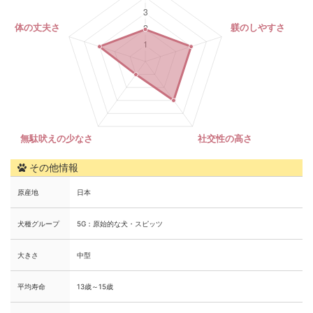
その他情報
原産地
日本
犬種グループ
5G：原始的な犬・スピッツ
大きさ
中型
平均寿命
13歳～15歳