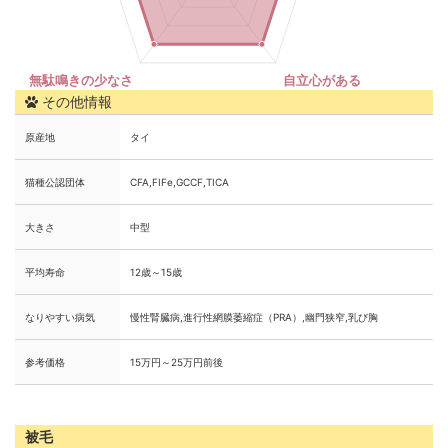
その他情報
原産地
タイ
猫種公認団体
CFA,FIFe,GCCF,TICA
大きさ
中型
平均寿命
12歳～15歳
なりやすい病気
慢性腎臓病,進行性網膜萎縮症（PRA）,幽門狭窄,乳び胸
参考価格
15万円～25万円前後
被毛