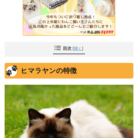
目次
[
開く
]
ヒマラヤンの特徴