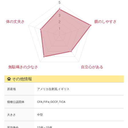
その他情報
原産地
アメリカ合衆国,イギリス
猫種公認団体
CFA,FIFe,GCCF,TICA
大きさ
中型
平均寿命
12歳～15歳