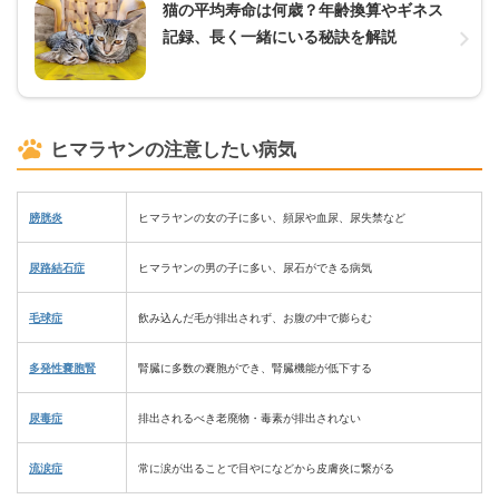
猫の平均寿命は何歳？年齢換算やギネス
記録、長く一緒にいる秘訣を解説
ヒマラヤンの注意したい病気
膀胱炎
ヒマラヤンの女の子に多い、頻尿や血尿、尿失禁など
尿路結石症
ヒマラヤンの男の子に多い、尿石ができる病気
毛球症
飲み込んだ毛が排出されず、お腹の中で膨らむ
多発性嚢胞腎
腎臓に多数の嚢胞ができ、腎臓機能が低下する
尿毒症
排出されるべき老廃物・毒素が排出されない
流涙症
常に涙が出ることで目やになどから皮膚炎に繋がる