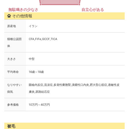
その他情報
原産地
イラン
猫種公認団
CFA,FIFe,GCCF,TICA
体
大きさ
中型
平均寿命
16歳～18歳
なりやすい
眼瞼内反症,流涙症,多発性嚢胞腎,潰瘍性口内炎,肥大型心筋症,過敏性皮
病気
膚炎,尿路結石症
参考価格
10万円～40万円
被毛