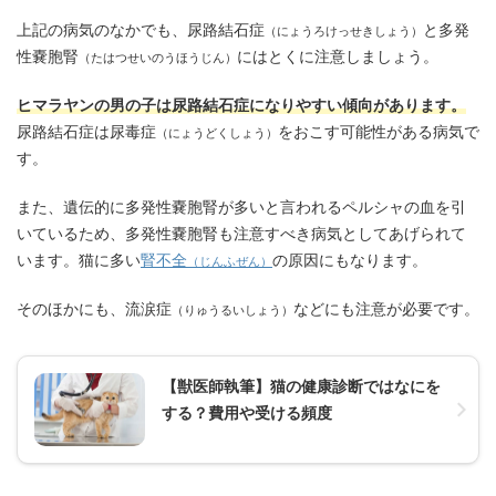
上記の病気のなかでも、尿路結石症
と多発
（にょうろけっせきしょう）
性嚢胞腎
にはとくに注意しましょう。
（たはつせいのうほうじん）
ヒマラヤンの男の子は尿路結石症になりやすい傾向があります。
尿路結石症は尿毒症
をおこす可能性がある病気で
（にょうどくしょう）
す。
また、遺伝的に多発性嚢胞腎が多いと言われるペルシャの血を引
いているため、多発性嚢胞腎も注意すべき病気としてあげられて
います。猫に多い
腎不全
の原因にもなります。
（じんふぜん）
そのほかにも、流涙症
などにも注意が必要です。
（りゅうるいしょう）
【獣医師執筆】猫の健康診断ではなにを
する？費用や受ける頻度