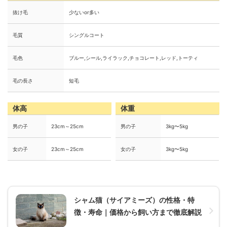
抜け毛
少ないor多い
毛質
シングルコート
毛色
ブルー,シール,ライラック,チョコレート,レッド,トーティ
毛の長さ
短毛
体高
体重
男の子
23cm～25cm
男の子
3kg〜5kg
女の子
23cm～25cm
女の子
3kg〜5kg
シャム猫（サイアミーズ）の性格・特
徴・寿命｜価格から飼い方まで徹底解説