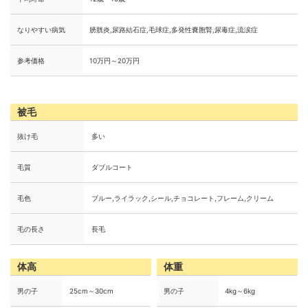
なりやすい病気
膀胱炎,尿路結石症,毛球症,多発性嚢胞腎,尿毒症,流涙症
参考価格
10万円～20万円
被毛
抜け毛
多い
毛質
ダブルコート
毛色
ブルー,ライラック,シール,チョコレート,フレーム,クリーム
毛の長さ
長毛
体高
体重
男の子
25cm～30cm
男の子
4kg～6kg