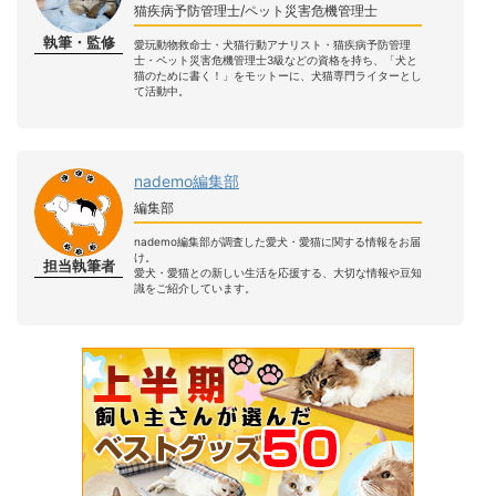
猫疾病予防管理士/ペット災害危機管理士
執筆・監修
愛玩動物救命士・犬猫行動アナリスト・猫疾病予防管理
士・ペット災害危機管理士3級などの資格を持ち、「犬と
猫のために書く！」をモットーに、犬猫専門ライターとし
て活動中。
nademo編集部
編集部
nademo編集部が調査した愛犬・愛猫に関する情報をお届
け。
担当執筆者
愛犬・愛猫との新しい生活を応援する、大切な情報や豆知
識をご紹介しています。