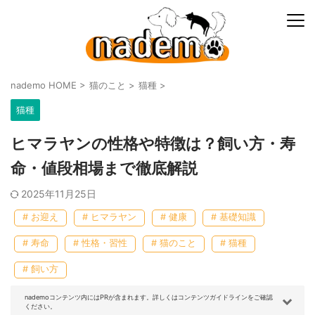
nademo HOME
>
猫のこと
>
猫種
>
猫種
ヒマラヤンの性格や特徴は？飼い方・寿
命・値段相場まで徹底解説
2025年11月25日
# お迎え
# ヒマラヤン
# 健康
# 基礎知識
# 寿命
# 性格・習性
# 猫のこと
# 猫種
# 飼い方
nademoコンテンツ内にはPRが含まれます。詳しくはコンテンツガイドラインをご確認
ください。