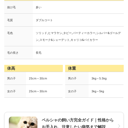
抜け毛
多い
毛質
ダブルコート
毛色
ソリッド,ヒマラヤン,タビー,パーティーカラー,シルバー&ゴールデ
ン,スモーク&シェーデット,キャリコ&バイカラー
毛の長さ
長毛
体高
体重
男の子
25cm～30cm
男の子
3kg～5.5kg
女の子
25cm～30cm
女の子
3kg～5kg
ペルシャの飼い方完全ガイド｜性格から
お手入れ、注意したい病気まで解説