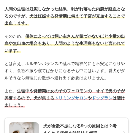
人間の生理は妊娠しなかった結果、剥がれ落ちた内膜が経血とな
るのですが、
犬は妊娠する発情期に備えて子宮が充血することで
出血します。
そのため、
個体によっては飼い主さんが気づかないほど少量の出
血や無出血の場合もあり、人間のような生理痛もないと言われて
います。
とは言え、ホルモンバランスの乱れで精神的にも不安定になりや
すく、食欲不振や寝てばかりになる子も中にはいます。愛犬がダ
ルそうなら無理にお散歩へ連れ出す必要はありません。
また、
生理中や発情期は女の子のフェロモンのニオイで男の子が
興奮するので、犬が集まる
トリミングサロン
や
ドッグラン
は避け
ましょう。
犬が食欲不振になる9つの原因とは？考
えられる病気や対処法を解説