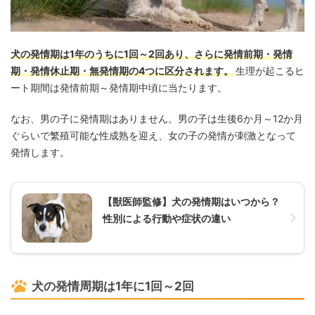
犬の発情期は1年のうちに1回～2回あり、さらに発情前期・発情
期・発情休止期・無発情期の4つに区分されます。
生理が起こるヒ
ート期間は発情前期～発情期中頃に当たります。
なお、男の子に発情期はありません。男の子は生後6か月～12か月
ぐらいで繁殖可能な性成熟を迎え、女の子の発情が刺激となって
発情します。
【獣医師監修】犬の発情期はいつから？
性別による行動や症状の違い
犬の発情周期は1年に1回～2回