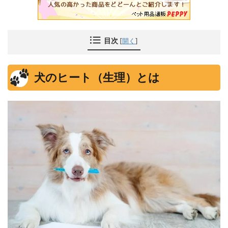
目次
[
開く
]
犬のヒート（生理）とは