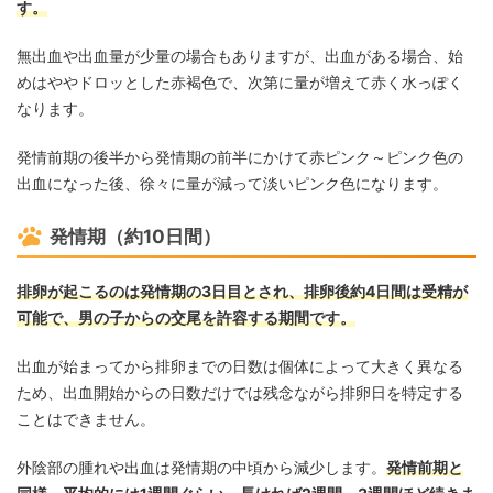
す。
無出血や出血量が少量の場合もありますが、出血がある場合、始
めはややドロッとした赤褐色で、次第に量が増えて赤く水っぽく
なります。
発情前期の後半から発情期の前半にかけて赤ピンク～ピンク色の
出血になった後、徐々に量が減って淡いピンク色になります。
発情期（約10日間）
排卵が起こるのは発情期の3日目とされ、排卵後約4日間は受精が
可能で、男の子からの交尾を許容する期間です。
出血が始まってから排卵までの日数は個体によって大きく異なる
ため、出血開始からの日数だけでは残念ながら排卵日を特定する
ことはできません。
外陰部の腫れや出血は発情期の中頃から減少します。
発情前期と