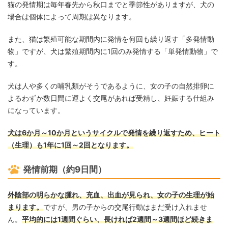
猫の発情期は毎年春先から秋口までと季節性がありますが、犬の
場合は個体によって周期は異なります。
また、猫は繁殖可能な期間内に発情を何回も繰り返す「多発情動
物」ですが、犬は繁殖期間内に1回のみ発情する「単発情動物」で
す。
犬は人や多くの哺乳類がそうであるように、女の子の自然排卵に
よるわずか数日間に運よく交尾があれば受精し、妊娠する仕組み
になっています。
犬は6か月～10か月というサイクルで発情を繰り返すため、ヒート
（生理）も1年に1回～2回となります。
発情前期（約9日間）
外陰部の明らかな腫れ、充血、出血が見られ、女の子の生理が始
まります。
ですが、男の子からの交尾行動はまだ受け入れませ
ん。
平均的には1週間ぐらい、長ければ2週間～3週間ほど続きま