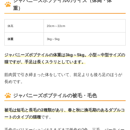
ジャパニーズボブテイルのサイズ（体高・体
重）
体高
20cm～22cm
体重
3kg～5kg
ジャパニーズボブテイルの体重は3kg～5kg。小型～中型サイズの
猫ですが、手足は長くスラリとしています。
筋肉質で引き締まった体をしていて、前足よりも後ろ足のほうが
長めです。
ジャパニーズボブテイルの被毛・毛色
被毛は短毛と長毛の2種類があり、春と秋に換毛期のあるダブルコ
ートのタイプの猫種
です。
毛色のバリエーションはさまざまで単色や2色、三毛、パーティー