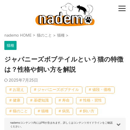
nademo HOME
>
猫のこと
>
猫種
>
猫種
ジャパニーズボブテイルという猫の特徴
は？性格や飼い方を解説
2025年7月25日
# お迎え
# ジャパニーズボブテイル
# 値段・価格
# 健康
# 基礎知識
# 寿命
# 性格・習性
# 猫のこと
# 猫種
# 病気
# 飼い方
nademoコンテンツ内にはPRが含まれます。詳しくはコンテンツガイドラインをご確認
ください。