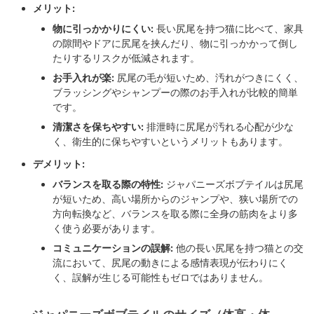
メリット:
物に引っかかりにくい:
長い尻尾を持つ猫に比べて、家具
の隙間やドアに尻尾を挟んだり、物に引っかかって倒し
たりするリスクが低減されます。
お手入れが楽:
尻尾の毛が短いため、汚れがつきにくく、
ブラッシングやシャンプーの際のお手入れが比較的簡単
です。
清潔さを保ちやすい:
排泄時に尻尾が汚れる心配が少な
く、衛生的に保ちやすいというメリットもあります。
デメリット:
バランスを取る際の特性:
ジャパニーズボブテイルは尻尾
が短いため、高い場所からのジャンプや、狭い場所での
方向転換など、バランスを取る際に全身の筋肉をより多
く使う必要があります。
コミュニケーションの誤解:
他の長い尻尾を持つ猫との交
流において、尻尾の動きによる感情表現が伝わりにく
く、誤解が生じる可能性もゼロではありません。