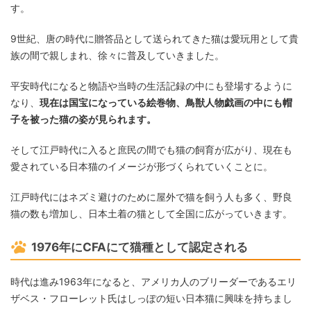
す。
9世紀、唐の時代に贈答品として送られてきた猫は愛玩用として貴
族の間で親しまれ、徐々に普及していきました。
平安時代になると物語や当時の生活記録の中にも登場するように
なり、
現在は国宝になっている絵巻物、鳥獣人物戯画の中にも帽
子を被った猫の姿が見られます。
そして江戸時代に入ると庶民の間でも猫の飼育が広がり、現在も
愛されている日本猫のイメージが形づくられていくことに。
江戸時代にはネズミ避けのために屋外で猫を飼う人も多く、野良
猫の数も増加し、日本土着の猫として全国に広がっていきます。
1976年にCFAにて猫種として認定される
時代は進み1963年になると、アメリカ人のブリーダーであるエリ
ザベス・フローレット氏はしっぽの短い日本猫に興味を持ちまし