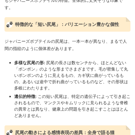
もジャパニーズボブテイルの特徴。全体的に丈夫そうな印象で
す。
特徴的な「短い尻尾」：バリエーション豊かな個性
ジャパニーズボブテイルの尻尾は、一本一本が異なり、まるで人
間の指紋のように個体差があります。
多様な尻尾の形:
尻尾の長さは数センチから、ほとんどない
「ポンポン」のような形までさまざまです。毛が密集して丸
いポンポンのように見えるもの、カギ状に曲がっているも
の、あるいは途中で折れ曲がっているものなど、その形状は
多岐にわたります。
遺伝的特徴:
この短い尻尾は、特定の遺伝子によって引き起こ
されるもので、マンクスやキムリックに見られるような脊椎
の異常とは異なり、健康上の問題を引き起こすことはほとん
どありません。
尻尾の動きによる感情表現の差異：全身で語る猫