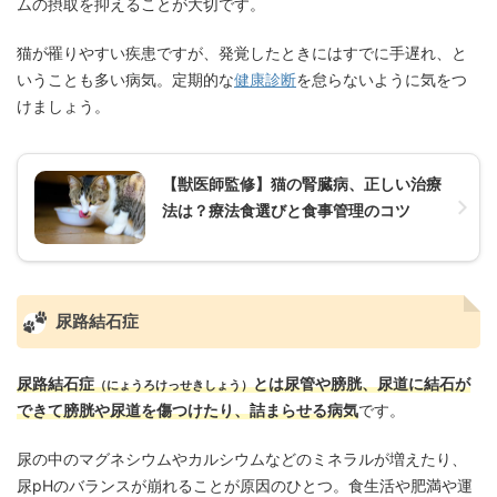
ムの摂取を抑えることが大切です。
猫が罹りやすい疾患ですが、発覚したときにはすでに手遅れ、と
いうことも多い病気。定期的な
健康診断
を怠らないように気をつ
けましょう。
【獣医師監修】猫の腎臓病、正しい治療
法は？療法食選びと食事管理のコツ
尿路結石症
尿路結石症
とは尿管や膀胱、尿道に結石が
（にょうろけっせきしょう）
できて膀胱や尿道を傷つけたり、詰まらせる病気
です。
尿の中のマグネシウムやカルシウムなどのミネラルが増えたり、
尿pHのバランスが崩れることが原因のひとつ。食生活や肥満や運