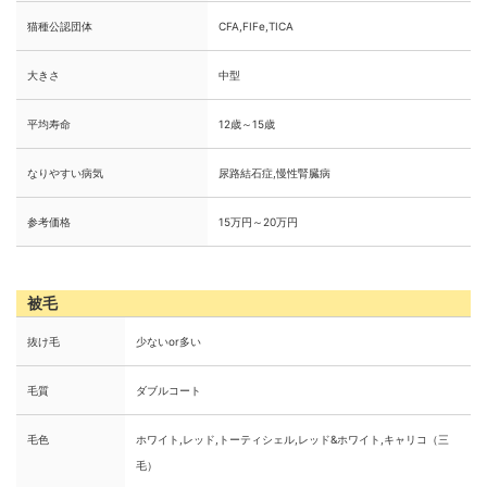
猫種公認団体
CFA,FIFe,TICA
大きさ
中型
平均寿命
12歳～15歳
なりやすい病気
尿路結石症,慢性腎臓病
参考価格
15万円～20万円
被毛
抜け毛
少ないor多い
毛質
ダブルコート
毛色
ホワイト,レッド,トーティシェル,レッド&ホワイト,キャリコ（三
毛）