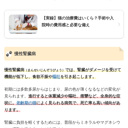
【実録】猫の治療費はいくら？手術や入
院時の費用感と必要な備え
慢性腎臓病
慢性腎臓病
では、腎臓がダメージを受けて
（まんせいじんぞうびょう）
機能が低下し、食欲不振や
嘔吐
を引き起こします。
初期には多飲多尿からはじまり、尿の色が薄くなるなどの変化が
見られます。
進行すると体重減少や嘔吐、痙攣など、全身的な症
状に。
老齢期の猫
によく見られる病気で、死亡率も高い傾向があ
ります。
腎臓に負担を軽くするためには、普段からミネラルやマグネシウ