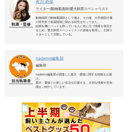
有川 莉保
ライター/動物看護師/愛犬飼育スペシャリスト
動物病院で動物看護師として働き、その後、大学病院付属
の研究所で新薬開発に関わる研究を行ってきた。
執筆・監修
結婚を機にペットを飼っている人に役に立つ情報を発信す
るため、愛犬飼育スペシャリストの資格を取得し、主婦ラ
イターとして活動している。
nademo編集部
編集部
nademo編集部が調査した愛犬・愛猫に関する情報をお届
け。
担当執筆者
愛犬・愛猫との新しい生活を応援する、大切な情報や豆知
識をご紹介しています。