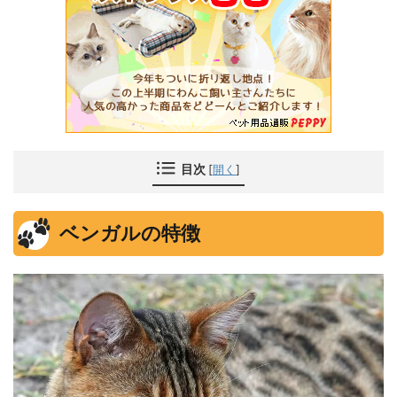
目次
[
開く
]
ベンガルの特徴