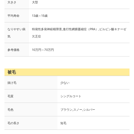
大きさ
大型
平均寿命
13歳～15歳
なりやすい病
特発性多発神経根障害,進行性網膜萎縮症（PRA）,ピルビン酸キナーゼ
気
欠乏症
参考価格
10万円～70万円
被毛
抜け毛
少ない
毛質
シングルコート
毛色
ブラウン,スノー,シルバー
毛の長さ
短毛