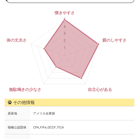
その他情報
原産地
アメリカ合衆国
猫種公認団体
CFA,FIFe,GCCF,TICA