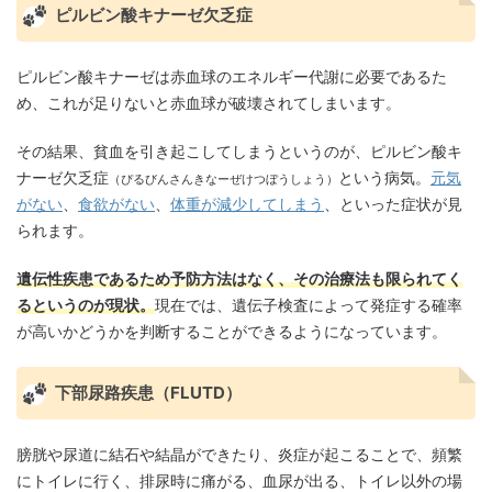
ピルビン酸キナーゼ欠乏症
ピルビン酸キナーゼは赤血球のエネルギー代謝に必要であるた
め、これが足りないと赤血球が破壊されてしまいます。
その結果、貧血を引き起こしてしまうというのが、ピルビン酸キ
ナーゼ欠乏症
という病気。
元気
（ぴるびんさんきなーぜけつぼうしょう）
がない
、
食欲がない
、
体重が減少してしまう
、といった症状が見
られます。
遺伝性疾患であるため予防方法はなく、その治療法も限られてく
るというのが現状。
現在では、遺伝子検査によって発症する確率
が高いかどうかを判断することができるようになっています。
下部尿路疾患（FLUTD）
膀胱や尿道に結石や結晶ができたり、炎症が起こることで、頻繁
にトイレに行く、排尿時に痛がる、血尿が出る、トイレ以外の場