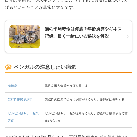
げるといったことが非常に大切です。
猫の平均寿命は何歳？年齢換算やギネス
記録、長く一緒にいる秘訣を解説
ベンガルの注意したい病気
角膜炎
黒目を覆う角膜が炎症を起こす
進行性網膜萎縮症
遺伝性の疾患で徐々に網膜が薄くなり、最終的に失明する
ピルビン酸キナーゼ欠
ピルビン酸キナーゼが足りなくなり、赤血球が破壊されて貧
乏症
血が起こる