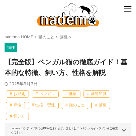
nademo HOME
>
猫のこと
>
猫種
>
猫種
【完全版】ベンガル猫の徹底ガイド！基
本的な特徴、飼い方、性格を解説
2025年9月3日
# お迎え
# ベンガル
# 健康
# 基礎知識
# 寿命
# 性格・習性
# 猫のこと
# 猫種
# 飼い方
nademoコンテンツ内にはPRが含まれます。詳しくはコンテンツガイドラインをご確認
ください。