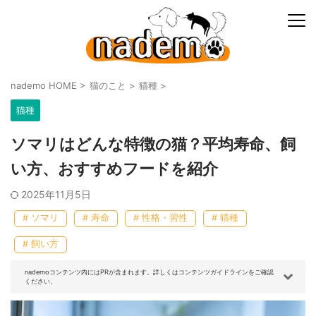
nademo HOME
>
猫のこと
>
猫種
>
猫種
ソマリはどんな特徴の猫？平均寿命、飼
い方、おすすめフードを紹介
2025年11月5日
# ソマリ
# 寿命
# 性格・習性
# 猫種
# 飼い方
nademoコンテンツ内にはPRが含まれます。詳しくはコンテンツガイドラインをご確認
ください。