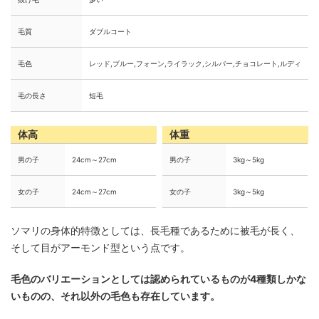
毛質
ダブルコート
毛色
レッド,ブルー,フォーン,ライラック,シルバー,チョコレート,ルディ
毛の長さ
短毛
体高
体重
男の子
24cm～27cm
男の子
3kg～5kg
女の子
24cm～27cm
女の子
3kg～5kg
ソマリの身体的特徴としては、長毛種であるために被毛が長く、
そして目がアーモンド型という点です。
毛色のバリエーションとしては認められているものが4種類しかな
いものの、それ以外の毛色も存在しています。