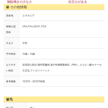
その他情報
原産地
エチオピア
猫種公認
CFA,FIFe,GCCF,TICA
団体
大きさ
中型
平均寿命
10歳～14歳
なりやす
拡張型心筋症,慢性腎臓病,進行性網膜萎縮症（PRA）,ピルビン酸キナーゼ
い病気
欠乏症,アミロイドーシス
参考価格
15万円～30万円前後
被毛
抜け毛
多い