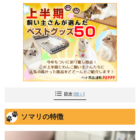
目次
[
開く
]
ソマリの特徴