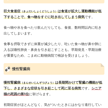
巨大食道症
は食道が拡大し運動機能が低
（きょだいしょくどうしょう）
下することで、食べ物をすぐに吐き出してしまう病気
です。
食べ物や水を食べたり飲んだりしても、食後、数時間以内に吐き
出してしまいます。
食事を摂取できずに体重が減少したり、吐いた食べ物が鼻や肺に
入る誤嚥性肺炎・鼻炎を引き起こすことも。早期発見・早期治療
が重要なため、こまめに動物病院で検診を受けましょう。
慢性腎臓病
慢性腎臓病
は長期間かけて腎臓の機能が低
（まんせいじんぞうびょう）
下し、さまざまな症状を引き起こして死に至る病気
です。
シニア
猫の死因の第1位
に挙げらます。
初期症状がほとんどなく、気がついたときにはかなり進行してい