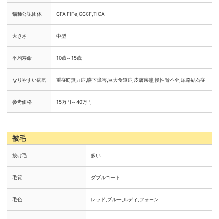
猫種公認団体
CFA,FIFe,GCCF,TICA
大きさ
中型
平均寿命
10歳～15歳
なりやすい病気
重症筋無力症,嚥下障害,巨大食道症,皮膚疾患,慢性腎不全,尿路結石症
参考価格
15万円～40万円
被毛
抜け毛
多い
毛質
ダブルコート
毛色
レッド,ブルー,ルディ,フォーン