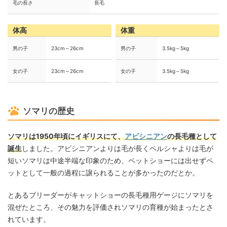
毛の長さ
長毛
体高
体重
男の子
23cm～26cm
男の子
3.5kg～5kg
女の子
23cm～26cm
女の子
3.5kg～5kg
ソマリの歴史
ソマリは1950年頃にイギリスにて、
アビシニアン
の長毛種として
誕生
しました。アビシニアンよりは毛が長くペルシャよりは毛が
短いソマリは中途半端な印象のため、ペットショーには出せずペ
ットとして一般の過程に譲られることが多かったのだとか。
とあるブリーダーがキャットショーの長毛種用ゲージにソマリを
混ぜたところ、その魅力を評価されソマリの育種が始まったとさ
れています。