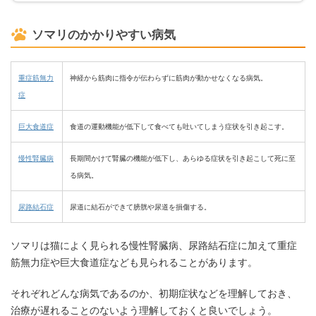
ソマリのかかりやすい病気
重症筋無力
神経から筋肉に指令が伝わらずに筋肉が動かせなくなる病気。
症
巨大食道症
食道の運動機能が低下して食べても吐いてしまう症状を引き起こす。
慢性腎臓病
長期間かけて腎臓の機能が低下し、あらゆる症状を引き起こして死に至
る病気。
尿路結石症
尿道に結石ができて膀胱や尿道を損傷する。
ソマリは猫によく見られる慢性腎臓病、尿路結石症に加えて重症
筋無力症や巨大食道症なども見られることがあります。
それぞれどんな病気であるのか、初期症状などを理解しておき、
治療が遅れることのないよう理解しておくと良いでしょう。