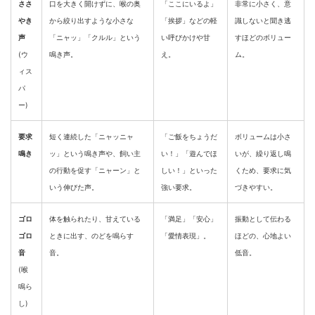
ささ
口を大きく開けずに、喉の奥
「ここにいるよ」
非常に小さく、意
やき
から絞り出すような小さな
「挨拶」などの軽
識しないと聞き逃
声
「ニャッ」「クルル」という
い呼びかけや甘
すほどのボリュー
(ウ
鳴き声。
え。
ム。
ィス
パ
ー)
要求
短く連続した「ニャッニャ
「ご飯をちょうだ
ボリュームは小さ
鳴き
ッ」という鳴き声や、飼い主
い！」「遊んでほ
いが、繰り返し鳴
の行動を促す「ニャーン」と
しい！」といった
くため、要求に気
いう伸びた声。
強い要求。
づきやすい。
ゴロ
体を触られたり、甘えている
「満足」「安心」
振動として伝わる
ゴロ
ときに出す、のどを鳴らす
「愛情表現」。
ほどの、心地よい
音
音。
低音。
(喉
鳴ら
し)