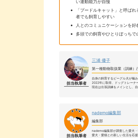
い運動能力が自慢
「プードルキャット」と呼ばれ
者でも飼育しやすい
人とのコミュニケーションを好
多頭での飼育やひとりぼっちで
三浦 優子
第一種動物取扱業（訓練）/
自身の飼育するビーグル犬が噛み
担当執筆者
2022年に取得、ドッグトレーナ
現在は出張訓練をメインとし、自
nademo編集部
編集部
nademo編集部が調査した愛犬
担当執筆者
愛犬・愛猫との新しい生活を応援