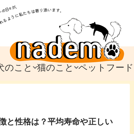
犬のこと
猫のこと
ペットフード
トフード
のお迎え
のお迎え
犬の飼育費・値段
猫の飼育費・値段
なでもごはん
犬の病気・健康
猫の病気・健康
ド
テム
テム
愛犬とお出かけ
愛猫とお出かけ
愛犬とのお別れ
愛猫とのお別れ
わ
に
徴と性格は？平均寿命や正しい