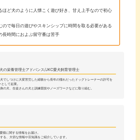
るほど犬のように人懐こく遊び好き、甘え上手なので初心
むので毎日の遊びやスキンシップに時間を取る必要がある
の長時間におよぶ留守番は苦手
犬の栄養管理士アドバンス/JKC愛犬飼育管理士
犬でしつけに大変苦労した経験から長年の憧れだったドッグトレーナーの許可を
ーとして起業。
身の犬、生徒さんの犬と訓練競技やノーズワークなどに取り組む。
・愛猫に関する情報をお届け。
する、大切な情報や豆知識をご紹介しています。