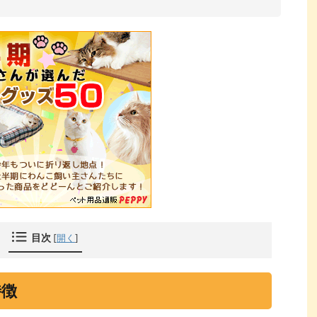
目次
[
開く
]
特徴