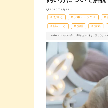
2025年9月22日
# お迎え
# デボンレックス
#
# 猫のこと
# 猫種
# 病気
nademoコンテンツ内にはPRが含まれます。詳しくは