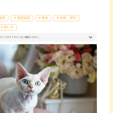
 健康
# 基礎知識
# 寿命
# 性格・習性
# 飼い方
コンテンツガイドラインをご確認ください。