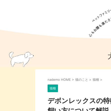
犬の食事
猫の食事
ドッグフード
犬種
猫種
キャッ
犬
猫
犬のこと
猫のこと
ペットフー
nademo HOME
>
猫のこと
>
猫種
>
犬のしつけ
猫のしつけ
犬のアイ
猫のアイ
猫種
デボンレックスの特
飼い方について解説