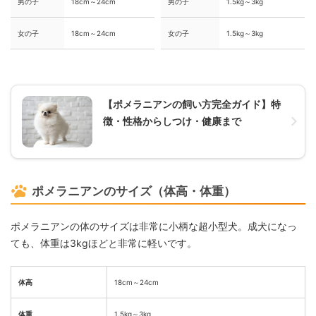
男の子
18cm～24cm
男の子
1.5kg～3kg
女の子
18cm～24cm
女の子
1.5kg～3kg
【ポメラニアンの飼い方完全ガイド】特
徴・性格からしつけ・健康まで
ポメラニアンのサイズ（体高・体重）
ポメラニアンの体のサイズは非常に小柄な超小型犬。成犬になっ
ても、体重は3kgほどと非常に軽いです。
体高
18cm～24cm
体重
1.5kg～3kg