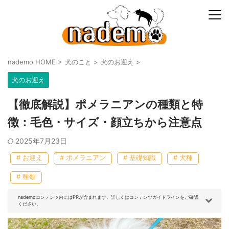
nademo HOME
>
犬のこと
>
犬のお迎え
>
犬のお迎え
【徹底解説】ポメラニアンの種類と特
徴：毛色・サイズ・顔立ちから注意点
2025年7月23日
# お迎え
# ポメラニアン
# 基礎知識
# 犬種
# 種類
nademoコンテンツ内にはPRが含まれます。詳しくはコンテンツガイドラインをご確認
ください。