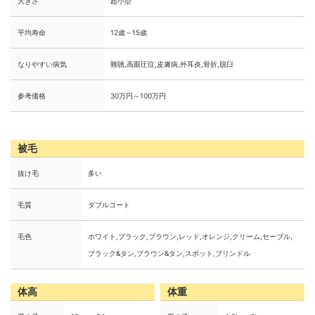
大きさ
超小型
平均寿命
12歳～15歳
なりやすい病気
難聴,高眼圧症,皮膚病,外耳炎,骨折,脱臼
参考価格
30万円～100万円
被毛
抜け毛
多い
毛質
ダブルコート
毛色
ホワイト,ブラック,ブラウン,レッド,オレンジ,クリーム,セーブル,
ブラック&タン,ブラウン&タン,スポット,ブリンドル
体高
体重