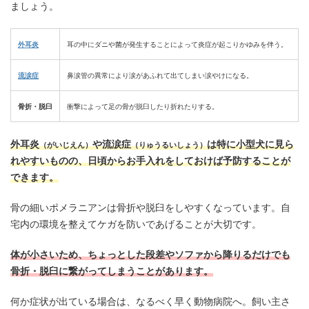
ましょう。
外耳炎
耳の中にダニや菌が発生することによって炎症が起こりかゆみを伴う。
流涙症
鼻涙管の異常により涙があふれて出てしまい涙やけになる。
骨折・脱臼
衝撃によって足の骨が脱臼したり折れたりする。
外耳炎
や流涙症
は特に小型犬に見ら
（がいじえん）
（りゅうるいしょう）
れやすいものの、日頃からお手入れをしておけば予防することが
できます。
骨の細いポメラニアンは骨折や脱臼をしやすくなっています。自
宅内の環境を整えてケガを防いであげることが大切です。
体が小さいため、ちょっとした段差やソファから降りるだけでも
骨折・脱臼に繋がってしまうことがあります。
何か症状が出ている場合は、なるべく早く動物病院へ。飼い主さ