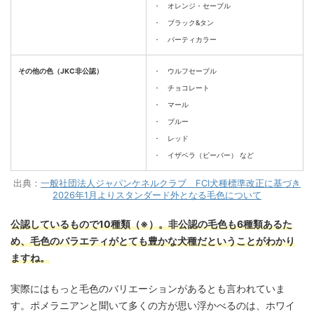
・ オレンジ・セーブル
・ ブラック&タン
・ パーティカラー
その他の色（JKC非公認）
・ ウルフセーブル
・ チョコレート
・ マール
・ ブルー
・ レッド
・ イザベラ（ビーバー） など
出典：
一般社団法人ジャパンケネルクラブ FCI犬種標準改正に基づき
2026年1月よりスタンダード外となる毛色について
公認しているもので10種類（※）。非公認の毛色も6種類あるた
め、毛色のバラエティがとても豊かな犬種だということがわかり
ますね。
実際にはもっと毛色のバリエーションがあるとも言われていま
す。ポメラニアンと聞いて多くの方が思い浮かべるのは、ホワイ