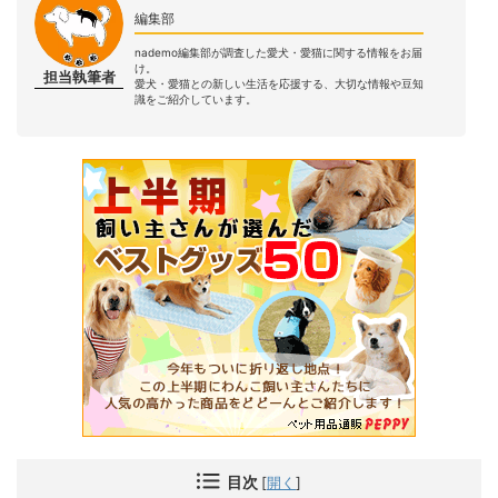
編集部
nademo編集部が調査した愛犬・愛猫に関する情報をお届
け。
担当執筆者
愛犬・愛猫との新しい生活を応援する、大切な情報や豆知
識をご紹介しています。
目次
[
開く
]