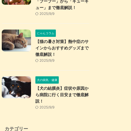
「プープー」から「キューキ
ュー」まで徹底解説！
2025/9/9
にゃんコラム
【猫の暑さ対策】熱中症のサ
インからおすすめグッズまで
徹底解説！
2025/9/9
犬の病気・健康
【犬の結膜炎】症状や原因か
ら病院に行く目安まで徹底解
説！
2025/9/9
カテゴリー