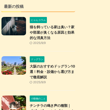
最新の投稿
にゃんコラム
猫を飼っている家は臭い？家
や部屋が臭くなる原因と効果
的な消臭方法
2025/9/9
ドッグラン
大阪のおすすめドッグラン10
選！料金・設備から選び方ま
で徹底解説
2025/9/9
小動物のこと
チンチラの鳴き声の種類｜