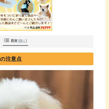
目次
[
開く
]
の注意点