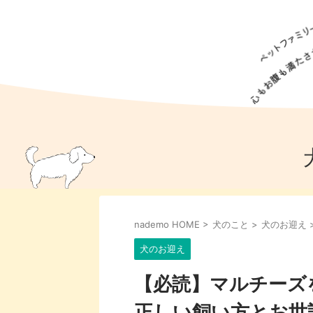
犬の食事
猫の食事
ドッグフード
犬種
猫種
キャッ
犬
猫
犬のこと
猫のこと
ペットフー
nademo HOME
>
犬のこと
>
犬のお迎え
犬のしつけ
猫のしつけ
犬のアイ
猫のアイ
犬のお迎え
【必読】マルチーズ
正しい飼い方とお世