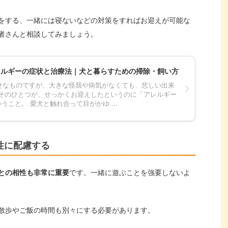
をする、一緒には寝ないなどの対策をすればお迎えが可能な
者さんと相談してみましょう。
レルギーの症状と治療法｜犬と暮らすための掃除・飼い方
せなものですが、大きな怪我や病気がなくても、悲しい出来
 そのひとつが、せっかくお迎えしたというのに「アレルギー
うこと。 愛犬と触れ合って目がかゆ ...
性に配慮する
との相性も非常に重要
です。一緒に遊ぶことを強要しないよ
散歩やご飯の時間も別々にする必要があります。