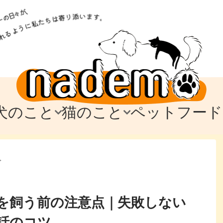
犬のこと
猫のこと
ペットフード
トフード
のお迎え
のお迎え
犬の飼育費・値段
猫の飼育費・値段
なでもごはん
犬の病気・健康
猫の病気・健康
ド
>
テム
テム
愛犬とお出かけ
愛猫とお出かけ
愛犬とのお別れ
愛猫とのお別れ
わ
に
を飼う前の注意点｜失敗しない
話のコツ