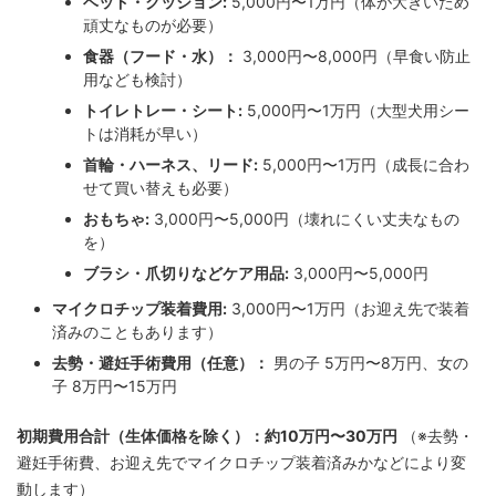
ベッド・クッション:
5,000円〜1万円（体が大きいため
頑丈なものが必要）
食器（フード・水）：
3,000円〜8,000円（早食い防止
用なども検討）
トイレトレー・シート:
5,000円〜1万円（大型犬用シー
トは消耗が早い）
首輪・ハーネス、リード:
5,000円〜1万円（成長に合わ
せて買い替えも必要）
おもちゃ:
3,000円〜5,000円（壊れにくい丈夫なもの
を）
ブラシ・爪切りなどケア用品:
3,000円〜5,000円
マイクロチップ装着費用:
3,000円〜1万円（お迎え先で装着
済みのこともあります）
去勢・避妊手術費用（任意）：
男の子 5万円〜8万円、女の
子 8万円〜15万円
初期費用合計（生体価格を除く）：約10万円〜30万円
（※去勢・
避妊手術費、お迎え先でマイクロチップ装着済みかなどにより変
動します）