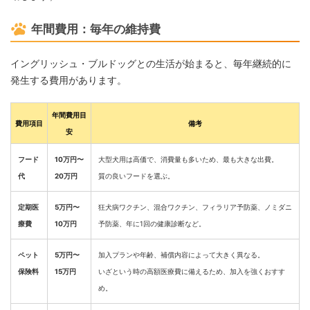
年間費用：毎年の維持費
イングリッシュ・ブルドッグとの生活が始まると、毎年継続的に
発生する費用があります。
年間費用目
費用項目
備考
安
フード
10万円〜
大型犬用は高価で、消費量も多いため、最も大きな出費。
代
20万円
質の良いフードを選ぶ。
定期医
5万円〜
狂犬病ワクチン、混合ワクチン、フィラリア予防薬、ノミダニ
療費
10万円
予防薬、年に1回の健康診断など。
ペット
5万円〜
加入プランや年齢、補償内容によって大きく異なる。
保険料
15万円
いざという時の高額医療費に備えるため、加入を強くおすす
め。