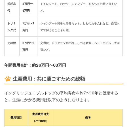
消耗品
3万円〜
トイレシート、おやつ、シャンプー、おもちゃの買い替えな
代
5万円
ど。
トリミ
1万円〜3
シャンプーや簡単な部分カット、しわのお手入れなど。自宅ケ
ング代
万円
アで抑えることも可能。
その他
2万円〜5
交通費、ドッグラン利用料、しつけ教室、ペットホテル、予備
万円
費など。
年間費用合計：約26万円〜63万円
生涯費用：共に過ごすための総額
イングリッシュ・ブルドッグの平均寿命を約7〜10年と仮定する
と、生涯にかかる費用は以下のようになります。
生涯費用目安
費用項目
備考
（7〜10年）