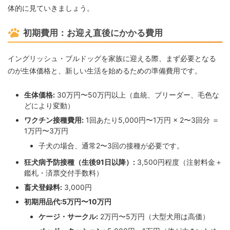
体的に見ていきましょう。
初期費用：お迎え直後にかかる費用
イングリッシュ・ブルドッグを家族に迎える際、まず必要となる
のが生体価格と、新しい生活を始めるための準備費用です。
生体価格:
30万円〜50万円以上（血統、ブリーダー、毛色な
どにより変動）
ワクチン接種費用:
1回あたり5,000円〜1万円 × 2〜3回分 ＝
1万円〜3万円
子犬の場合、通常2〜3回の接種が必要です。
狂犬病予防接種（生後91日以降）:
3,500円程度（注射料金＋
鑑札・済票交付手数料）
畜犬登録料:
3,000円
初期用品代:
5万円〜10万円
ケージ・サークル:
2万円〜5万円（大型犬用は高価）