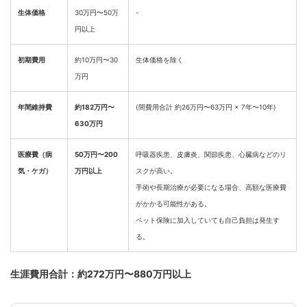
生体価格
30万円〜50万
-
円以上
初期費用
約10万円〜30
生体価格を除く
万円
年間維持費
約182万円〜
(間費用合計 約26万円〜63万円 × 7年〜10年)
630万円
医療費（病
50万円〜200
呼吸器疾患、皮膚炎、関節疾患、心臓病などのリ
気・ケガ）
万円以上
スクが高い。
手術や長期治療が必要になる場合、高額な医療費
がかかる可能性がある。
ペット保険に加入していても自己負担は発生す
る。
生涯費用合計：約272万円〜880万円以上