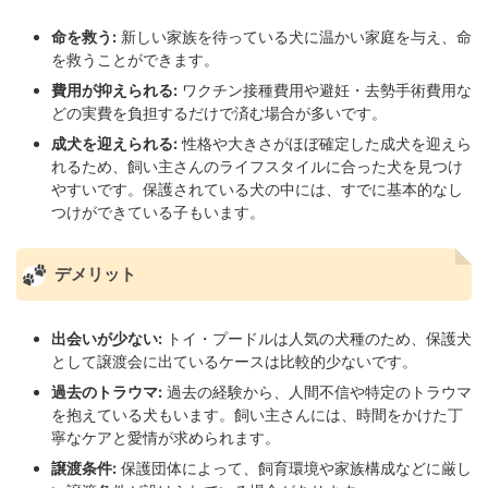
命を救う:
新しい家族を待っている犬に温かい家庭を与え、命
を救うことができます。
費用が抑えられる:
ワクチン接種費用や避妊・去勢手術費用な
どの実費を負担するだけで済む場合が多いです。
成犬を迎えられる:
性格や大きさがほぼ確定した成犬を迎えら
れるため、飼い主さんのライフスタイルに合った犬を見つけ
やすいです。保護されている犬の中には、すでに基本的なし
つけができている子もいます。
デメリット
出会いが少ない:
トイ・プードルは人気の犬種のため、保護犬
として譲渡会に出ているケースは比較的少ないです。
過去のトラウマ:
過去の経験から、人間不信や特定のトラウマ
を抱えている犬もいます。飼い主さんには、時間をかけた丁
寧なケアと愛情が求められます。
譲渡条件:
保護団体によって、飼育環境や家族構成などに厳し