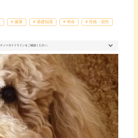
ル
# 健康
# 基礎知識
# 寿命
# 性格・習性
コンテンツガイドラインをご確認ください。