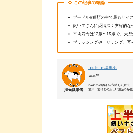
この記事の結論
プードル6種類の中で最もサイ
飼い主さんに愛情深く友好的な
平均寿命は12歳〜15歳で、大
ブラッシングやトリミング、耳
nademo編集部
編集部
nademo編集部が調査した愛犬
担当執筆者
愛犬・愛猫との新しい生活を応援