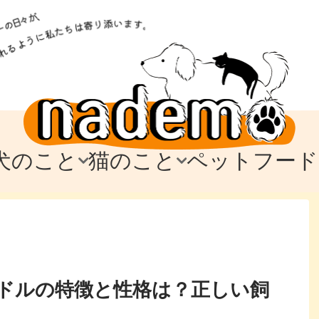
犬のこと
猫のこと
ペットフード
トフード
のお迎え
のお迎え
犬の飼育費・値段
猫の飼育費・値段
なでもごはん
犬の病気・健康
猫の病気・健康
ド
テム
テム
愛犬とお出かけ
愛猫とお出かけ
愛犬とのお別れ
愛猫とのお別れ
わ
に
ドルの特徴と性格は？正しい飼