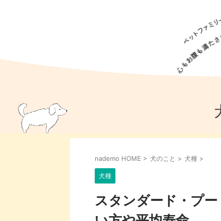
犬の食事
猫の食事
ドッグフード
犬種
猫種
キャッ
犬
猫
犬のこと
猫のこと
ペットフー
nademo HOME
>
犬のこと
>
犬種
>
犬のしつけ
猫のしつけ
犬のアイ
猫のアイ
犬種
スタンダード・プー
い方や平均寿命