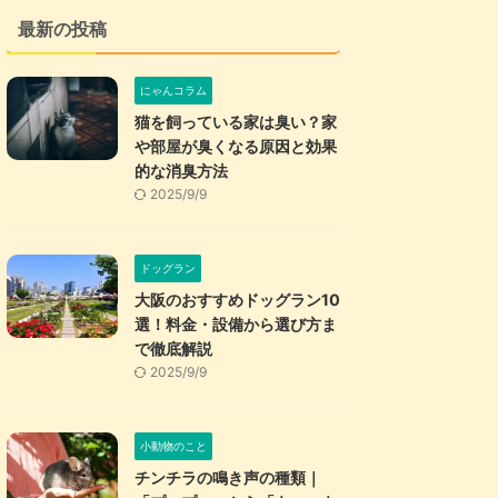
最新の投稿
にゃんコラム
猫を飼っている家は臭い？家
や部屋が臭くなる原因と効果
的な消臭方法
2025/9/9
ドッグラン
大阪のおすすめドッグラン10
選！料金・設備から選び方ま
で徹底解説
2025/9/9
小動物のこと
チンチラの鳴き声の種類｜