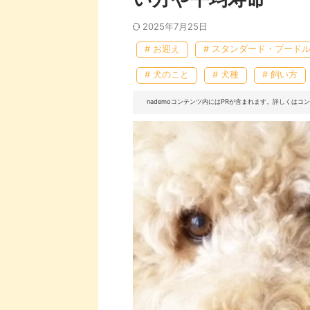
2025年7月25日
# お迎え
# スタンダード・プード
# 犬のこと
# 犬種
# 飼い方
nademoコンテンツ内にはPRが含まれます。詳しくは