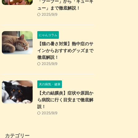
「プープー」から「キューキ
ュー」まで徹底解説！
2025/9/9
にゃんコラム
【猫の暑さ対策】熱中症のサ
インからおすすめグッズまで
徹底解説！
2025/9/9
犬の病気・健康
【犬の結膜炎】症状や原因か
ら病院に行く目安まで徹底解
説！
2025/9/9
カテゴリー