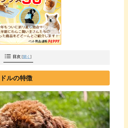
目次
[
開く
]
ドルの特徴